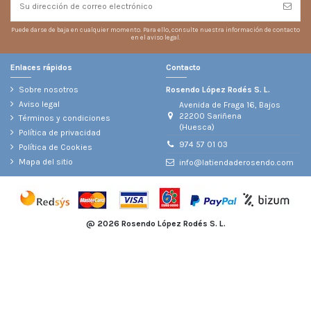
Puede darse de baja en cualquier momento. Para ello, consulte nuestra información de contacto
en el aviso legal.
Enlaces rápidos
Contacto
Sobre nosotros
Rosendo López Rodés S. L.
Aviso legal
Avenida de Fraga 16, Bajos
22200 Sariñena
Términos y condiciones
(Huesca)
Política de privacidad
974 57 01 03
Política de Cookies
Mapa del sitio
info@latiendaderosendo.com
@
2026 Rosendo López Rodés S. L.