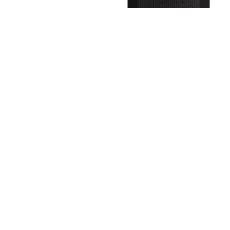
AT-SP3X De 2 vías Blanco
AX-1PRO altavoz Negro
Inalámbrico y alámbrico 30 W
Inalámbrico y alámbrico 100 W
Audio-Technica
Aiwa
AT-SP3X WH
AX-1PRO
180,59 €
298,30 €
Añadir al carrito
Añadir al carrito