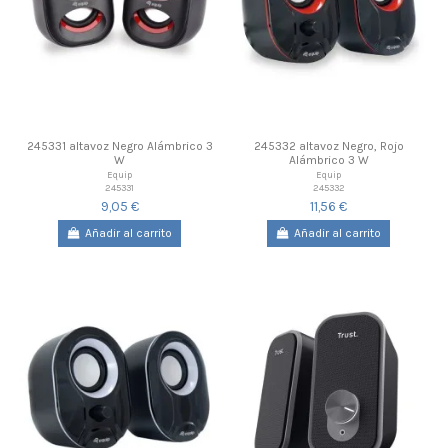
245331 altavoz Negro Alámbrico 3
245332 altavoz Negro, Rojo
W
Alámbrico 3 W
Equip
Equip
245331
245332
9,05 €
11,56 €
Añadir al carrito
Añadir al carrito