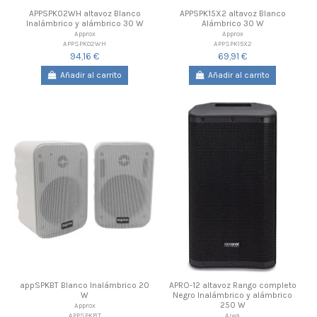
APPSPK02WH altavoz Blanco
APPSPK15X2 altavoz Blanco
Inalámbrico y alámbrico 30 W
Alámbrico 30 W
Approx
Approx
APPSPK02WH
APPSPK15X2
94,16 €
69,91 €
Añadir al carrito
Añadir al carrito
appSPKBT Blanco Inalámbrico 20
APRO-12 altavoz Rango completo
W
Negro Inalámbrico y alámbrico
250 W
Approx
APPSPKBT
Aiwa