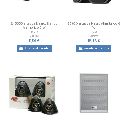
245333 altavoz Negro, Blanco
25670 altavoz Negro Alámbrico 6
Alámbrico 3 W
W
Equip
Trust
245333
25670
11,56 €
18,48 €
Añadir al carrito
Añadir al carrito