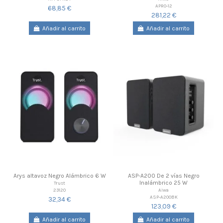
APRO-12
68,85 €
281,22 €
Añadir al carrito
Añadir al carrito
Arys altavoz Negro Alámbrico 6 W
ASP-A200 De 2 vías Negro
Inalámbrico 25 W
Trust
23120
Aiwa
ASP-A200BK
32,34 €
123,09 €
Añadir al carrito
Añadir al carrito