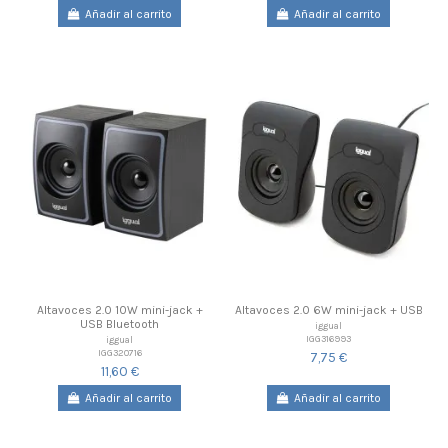
Añadir al carrito
Añadir al carrito
Altavoces 2.0 10W mini-jack +
Altavoces 2.0 6W mini-jack + USB
USB Bluetooth
iggual
IGG316993
iggual
IGG320716
7,75 €
11,60 €
Añadir al carrito
Añadir al carrito