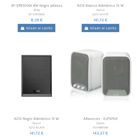
3F-SPK100W 4W Negro altavoz
A212 Blanco Alámbrico 15 W
3free
Fanvil
3F-SPK100W
A212 WHITE
8,39 €
141,72 €
Añadir al carrito
Añadir al carrito
A212 Negro Alámbrico 15 W
Altavoces - ELPSP02
Fanvil
Epson
A212 BLACK
V12H467040
141,72 €
143,37 €