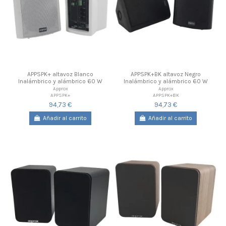
APPSPK+ altavoz Blanco
APPSPK+BK altavoz Negro
Inalámbrico y alámbrico 60 W
Inalámbrico y alámbrico 60 W
Approx
Approx
APPSPK+
APPSPK+BK
94,73 €
94,73 €
Añadir al carrito
Añadir al carrito