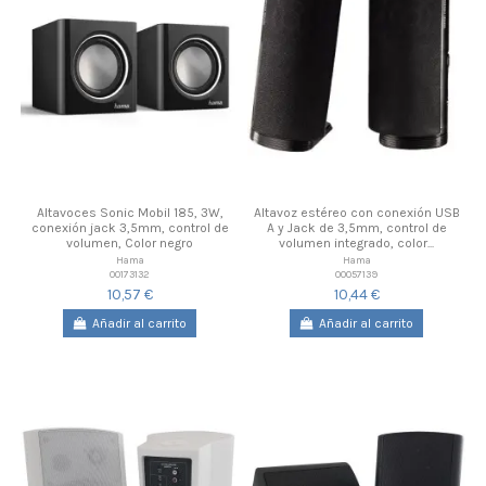
Altavoces Sonic Mobil 185, 3W,
Altavoz estéreo con conexión USB
conexión jack 3,5mm, control de
A y Jack de 3,5mm, control de
volumen, Color negro
volumen integrado, color...
Hama
Hama
00173132
00057139
10,57 €
10,44 €
Añadir al carrito
Añadir al carrito