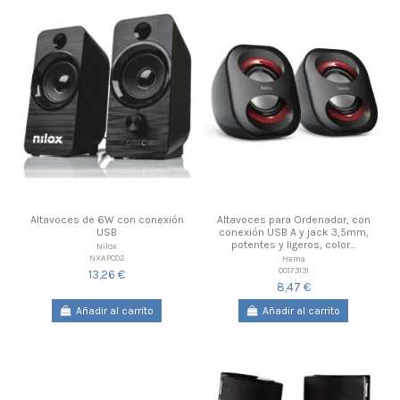
Altavoces de 6W con conexión
Altavoces para Ordenador, con
USB
conexión USB A y jack 3,5mm,
potentes y ligeros, color...
Nilox
NXAPC02
Hama
00173131
13,26 €
8,47 €
Añadir al carrito
Añadir al carrito