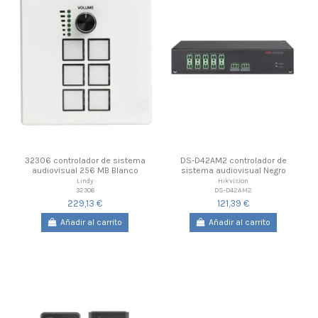
32306 controlador de sistema
DS-D42AM2 controlador de
audiovisual 256 MB Blanco
sistema audiovisual Negro
Lindy
Hikvision
32306
DS-D42AM2
229,13 €
121,39 €
Añadir al carrito
Añadir al carrito