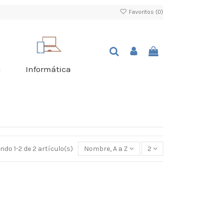
Favoritos (
0
)
a
Informática
do 1-2 de 2 artículo(s)
Nombre, A a Z
2