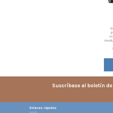
S
p
in
modul
Suscríbase al boletín de
Enlaces rápidos