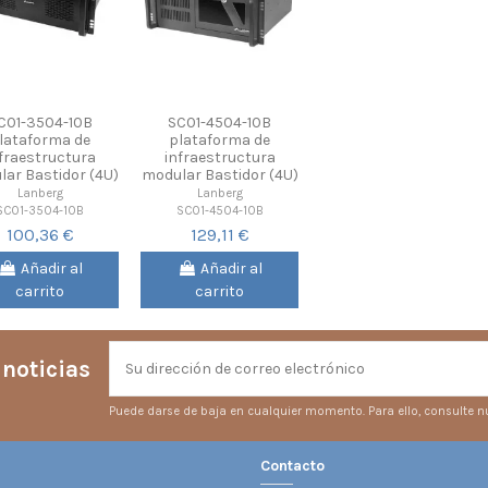
C01-3504-10B
SC01-4504-10B
lataforma de
plataforma de
fraestructura
infraestructura
ar Bastidor (4U)
modular Bastidor (4U)
Lanberg
Lanberg
SC01-3504-10B
SC01-4504-10B
100,36 €
129,11 €
Añadir al
Añadir al
carrito
carrito
 noticias
Puede darse de baja en cualquier momento. Para ello, consulte nu
Contacto