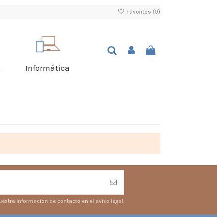
Favoritos (
0
)
a
Informática
estra información de contacto en el aviso legal.