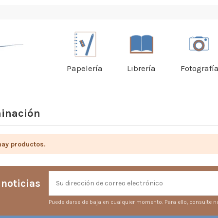
Papelería
Librería
Fotografí
minación
hay productos.
 noticias
Puede darse de baja en cualquier momento. Para ello, consulte nu