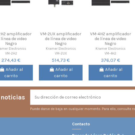
H2 amplificador
VM-2UX amplificador
VM-4H2 amplificador
 línea de video
de línea de video
de línea de video
Negro
Negro
Negro
amer Electronics
Kramer Electronics
Kramer Electronics
VM-2H2
VM-2UX
VM-4H2
274,43 €
514,73 €
376,07 €
Añadir al
Añadir al
Añadir al
carrito
carrito
carrito
 noticias
Puede darse de baja en cualquier momento. Para ello, consulte nu
Contacto