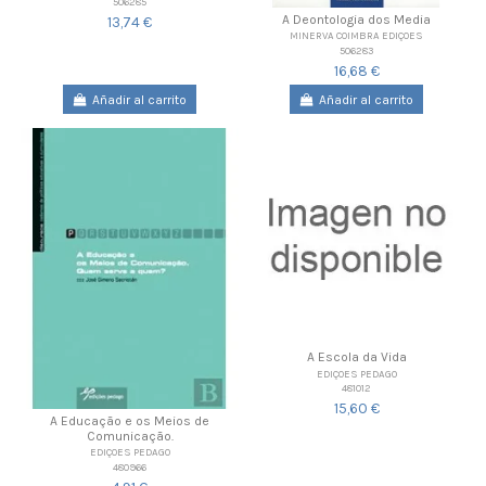
506285
A Deontologia dos Media
13,74 €
MINERVA COIMBRA EDIÇOES
506283
16,68 €
Añadir al carrito
Añadir al carrito
A Escola da Vida
EDIÇOES PEDAGO
481012
15,60 €
A Educação e os Meios de
Comunicação.
EDIÇOES PEDAGO
480966