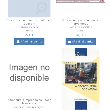
2.lectures: comencem continuem
3.6 cálculo y resolución de
acabem
problemas
NADAL-ARCADA S.L.
ICCE PUBLICACIONES
550503
285150
2,50 €
13,10 €
Añadir al carrito
Añadir al carrito
A Censura á Imprensa na Epoca
Marcelista
MINERVA COIMBRA EDIÇOES