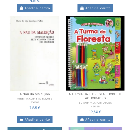
4,91 €
Añadir al carrito
Añadir al carrito
A Nau da MaldiÇao
A TURMA DA FLORESTA - LIVRO DE
ACTIVIDADES
MINERVA COIMBRA EDIÇOES
506306
EURO IMPALA PORTUGUES
498186
7,85 €
12,66 €
Añadir al carrito
Añadir al carrito