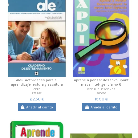
Ale2. Actividades para el
Aprenc a pensar desenvolupant
aprendizaje lectura y escritura
meva intel·ligencia nº 6
CEPE
ICCE PUBLICACIONES
277282
280086
22,50 €
15,90 €
Añadir al carrito
Añadir al carrito