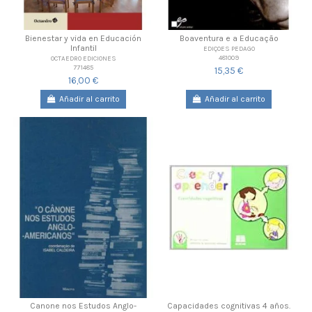
Bienestar y vida en Educación
Boaventura e a Educação
Infantil
EDIÇOES PEDAGO
481009
OCTAEDRO EDICIONES
771485
15,35 €
16,00 €
Añadir al carrito
Añadir al carrito
Canone nos Estudos Anglo-
Capacidades cognitivas 4 años.