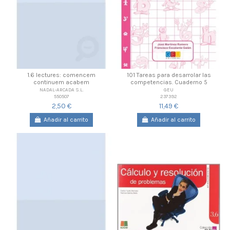
1.6 lectures: comencem
101 Tareas para desarrolar las
continuem acabem
competencias. Cuaderno 5
NADAL-ARCADA S.L.
GEU
550507
237392
2,50 €
11,49 €
Añadir al carrito
Añadir al carrito