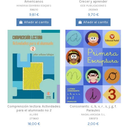
Americanos
Crecer y aprender
MINERVA COIMBRA EDIÇOES
ICCE PUBLICACIONES
506210
283949
9,81 €
9,70 €
Añadir al carrito
Añadir al carrito
Comprensión lectora. Actividades
Consonants: c, b, v, r , s, j, g, f.
para el alumnado nº 2
Paraules
ALJIBE
NADAL-ARCADA S.L.
279643
338979
16,00 €
2,00 €