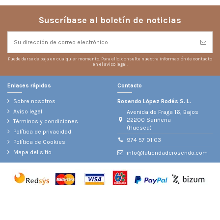
Suscríbase al boletín de noticias
Puede darse de baja en cualquier momento. Para ello, consulte nuestra información de contacto
en el aviso legal.
Enlaces rápidos
Contacto
Sobre nosotros
Rosendo López Rodés S. L.
Aviso legal
Avenida de Fraga 16, Bajos
22200 Sariñena
Términos y condiciones
(Huesca)
Política de privacidad
974 57 01 03
Política de Cookies
Mapa del sitio
info@latiendaderosendo.com
@
2026 Rosendo López Rodés S. L.