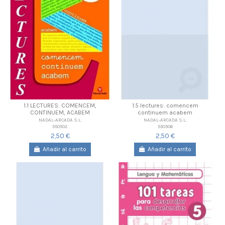
1.1 LECTURES: COMENCEM,
1.5 lectures: comencem
CONTINUEM, ACABEM
continuem acabem
NADAL-ARCADA S.L.
NADAL-ARCADA S.L.
550502
550506
2,50 €
2,50 €
Añadir al carrito
Añadir al carrito