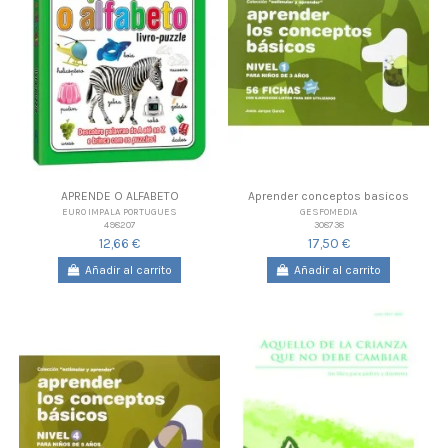
APRENDE O ALFABETO
Aprender conceptos basicos
EURO IMPALA PORTUGUES
GESFOMEDIA
498207
308738
12,66 €
17,50 €
Añadir al carrito
Añadir al carrito