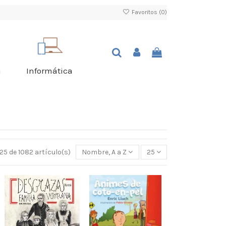
Favoritos (
0
)
a
Informática
25 de 1082 artículo(s)
Nombre, A a Z
25