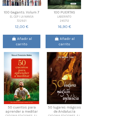
100 Gegants. Volum 7
100 PUERTAS
EL CEP I LA NANSA
LABERINTO
722921
245712
12,00 €
16,90 €
Añadir al
Añadir al
carrito
carrito
50 cuentos para
50 lugares mágicos
aprender a meditar
de Andalucía
CYDONIA EDICIONES, S.L.
CYDONIA EDICIONES, S.L.