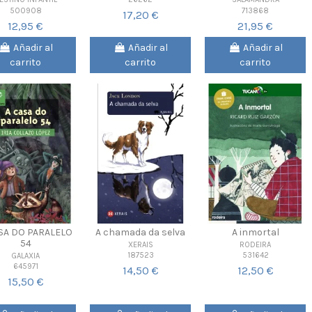
500908
713868
17,20 €
12,95 €
21,95 €
Añadir al
Añadir al
Añadir al
carrito
carrito
carrito
SA DO PARALELO
A chamada da selva
A inmortal
54
XERAIS
RODEIRA
187523
531642
GALAXIA
645971
14,50 €
12,50 €
15,50 €