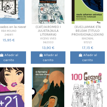
pados en la nieve!
(CAT).14.ROMEO I
(EUS).LAMIAK ETA
JULIETA.(AULA
BELEAK (TITULO
RBA MOLINO
LITERARIA)
PROVISIONAL).(EKIN)
246811
VICENS VIVES
IBAIZABAL
15,95 €
962003
972121
13,90 €
17,15 €
Añadir al
Añadir al
Añadir al
carrito
carrito
carrito