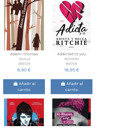
Adam i thomas
Addicted to you
CRUILLA
MONTENA
386529
861758
8,90 €
18,95 €
Añadir al
Añadir al
carrito
carrito