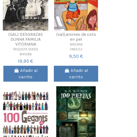
(GAL) DESGRAZAS
(val).animes de coto
DUNHA FAMILIA
en pel
VITORIANA
ANDANA
748503
TRIQUETA VERDE
841286
9,50 €
19,95 €
Añadir al
Añadir al
carrito
carrito