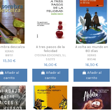
ombra descalza
A tres pasos de la
A volta ao mundo en
felicidad
80 días
XERAIS
88151
CYDONIA EDICIONES, S.L.
XERAIS
532173
89546
15,50 €
16,00 €
16,50 €
Añadir al
Añadir al
Añadir al
carrito
carrito
carrito