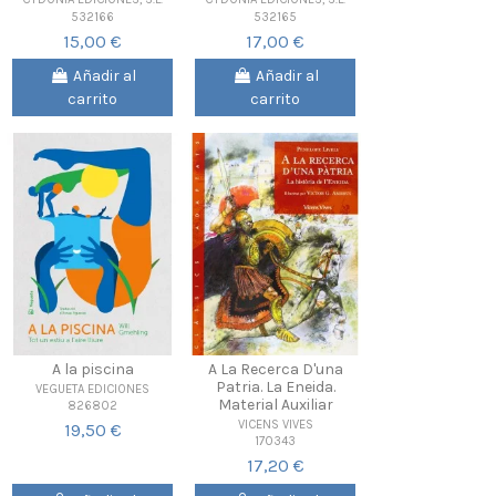
532166
532165
15,00 €
17,00 €
Añadir al
Añadir al
carrito
carrito
A la piscina
A La Recerca D'una
Patria. La Eneida.
VEGUETA EDICIONES
Material Auxiliar
826802
VICENS VIVES
19,50 €
170343
17,20 €