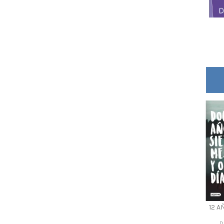
12 A
D