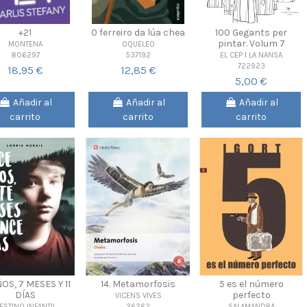
+21
0 ferreiro da lúa chea
100 Gegants per
pintar. Volum 7
MONTENA
OQUELEO
806297
537192
EL CEP I LA NANSA
722923
18,95 €
12,85 €
5,00 €
Añadir al
Añadir al
Añadir al
carrito
carrito
carrito
ÑOS, 7 MESES Y 11
14. Metamorfosis
5 es el número
DÍAS
perfecto
VICENS VIVES
26262
ESTINO INFANTIL
SALAMANDRA