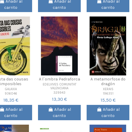
Añadir al
Añadir al
Añadir al
carrito
carrito
carrito
ista das cousas
A l´ombra Pedraforca
A metamorfose do
imposibles
dragón
EDELVIVES COMUNITAT
VALENCIANA
GALAXIA
XERAIS
329943
936046
196351
13,30 €
18,35 €
15,50 €
Añadir al
Añadir al
Añadir al
carrito
carrito
carrito