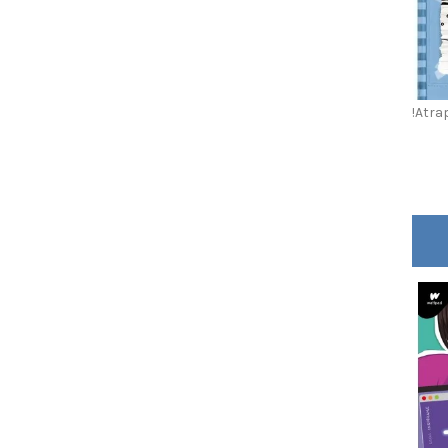
!Atra