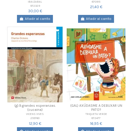
870915
IBAIZABAL
972329
21,40 €
30,00 €
Añadir al carrito
Añadir al carrito
(g).9.grandes esperanzas.
(GAL) AXÚDASME A DEBUXAR UN
(cucaina)
PATO?
VICENS VIVES
TRIQUETA VERDE
255760
872477
12,90 €
16,95 €