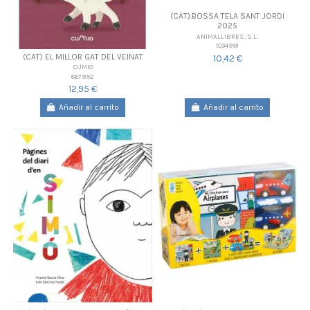
(CAT).BOSSA TELA SANT JORDI
2025
ANIMALLIBRES, S.L.
1034991
(CAT) EL MILLOR GAT DEL VEINAT
10,42 €
CUMIO
867992
12,95 €
Añadir al carrito
Añadir al carrito