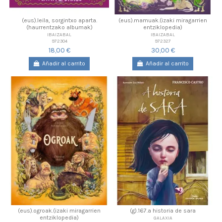
(eus).leila, sorgintxo aparta.
(eus).mamuak.(izaki miragarrien
(haurrentzako albumak)
entziklopedia)
IBAIZABAL
IBAIZABAL
972304
972327
18,00 €
30,00 €
Añadir al carrito
Añadir al carrito
(eus).ogroak.(izaki miragarrien
(g).167.a historia de sara
entziklopedia)
GALAXIA