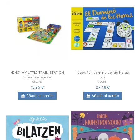
(ENG) MY LITTLE TRAIN STATION
(español).domino de las horas
GLOBE PUBLISHING
ELI
852797
700551
15,95 €
27,46 €
Añadir al carrito
Añadir al carrito