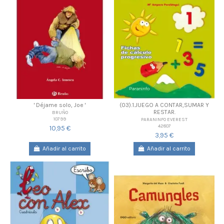
' Déjame solo, Joe '
(03).1.JUEGO A CONTAR,SUMAR Y
RESTAR.
BRUÑO
10799
PARANINFO EVEREST
42807
10,95 €
3,95 €
Añadir al carrito
Añadir al carrito