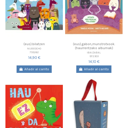
(eus).bilatzen
(eus).gabon,munstrotxook.
(haurrentzako albumak)
NUBEOCHO
755262
IBAIZABAL
972303
14,90 €
14,10 €
Añadir al carrito
Añadir al carrito