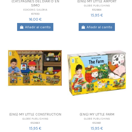
(CAT).PAGINES DEL DIARI D´EN
(ENG) MY LITTLE AIRPORT
SIMO
GLOBE PUBLISHING
852664
EDICIONS SALORIA
817850
15,95 €
16,00 €
Añadir al carrito
Añadir al carrito
(ENG) MY LITTLE CONSTRUCTION
(ENG) MY LITTLE FARM
GLOBE PUBLISHING
GLOBE PUBLISHING
852663
852661
15,95 €
15,95 €