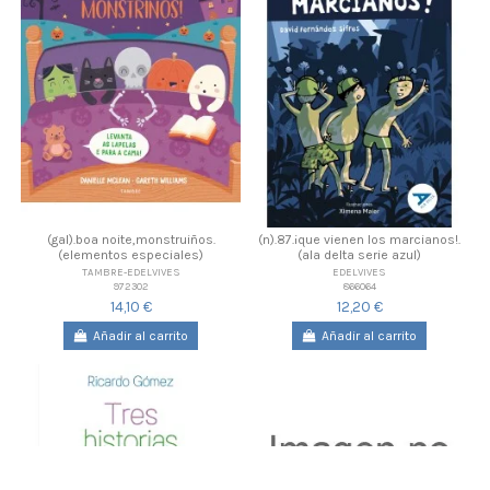
(gal).boa noite,monstruiños.
(n).87.¡que vienen los marcianos!.
(elementos especiales)
(ala delta serie azul)
TAMBRE-EDELVIVES
EDELVIVES
972302
866064
14,10 €
12,20 €
Añadir al carrito
Añadir al carrito