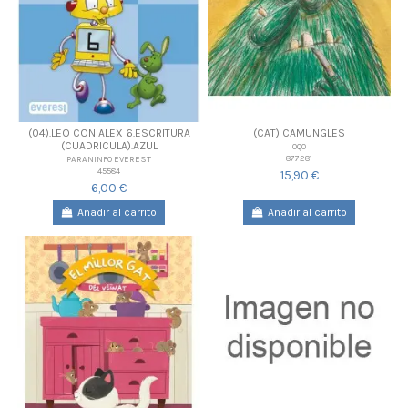
(04).LEO CON ALEX 6.ESCRITURA
(CAT) CAMUNGLES
(CUADRICULA).AZUL
OQO
877281
PARANINFO EVEREST
45584
15,90 €
6,00 €
Añadir al carrito
Añadir al carrito