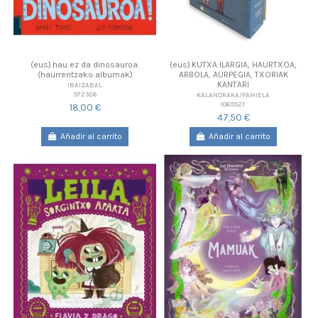
(eus).hau ez da dinosauroa.
(eus).KUTXA:ILARGIA, HAURTXOA,
(haurrentzako albumak)
ARBOLA, AURPEGIA, TXORIAK
KANTARI
IBAIZABAL
972326
KALANDRAKA/PAMIELA
1069527
18,00 €
47,50 €
Añadir al carrito
Añadir al carrito