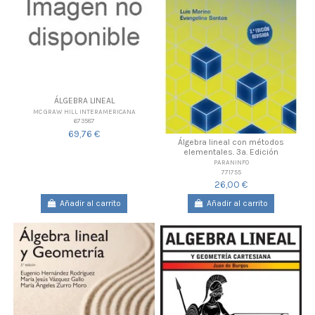
ÁLGEBRA LINEAL
MC GRAW HILL INTERAMERICANA
673587
69,76 €
Álgebra lineal con métodos
elementales. 3a. Edición
PARANINFO
771755
26,00 €
Añadir al carrito
Añadir al carrito