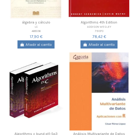
álgebra y cálculo
Algorithms 4th Edition
LC
ADDISON WESLEY
468036
751370
17,90 €
78,42 €
Añadir al carrito
Añadir al carrito
Algorithms c bund pt1-5p3
Análisis Multivariante de Datos