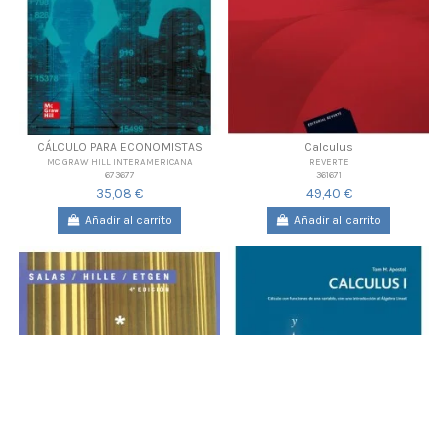
CÁLCULO PARA ECONOMISTAS
Calculus
MC GRAW HILL INTERAMERICANA
REVERTE
673677
361671
35,08 €
49,40 €
Añadir al carrito
Añadir al carrito