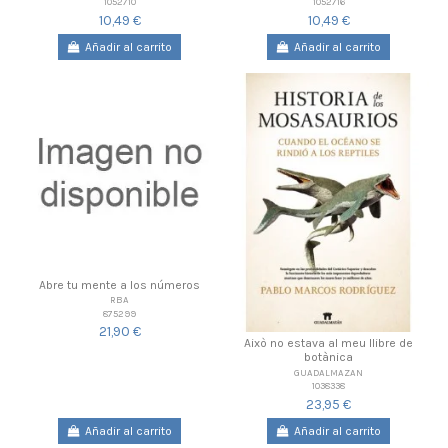
1052710
1052716
10,49 €
10,49 €
Añadir al carrito
Añadir al carrito
Abre tu mente a los números
RBA
875299
21,90 €
Això no estava al meu llibre de
botànica
GUADALMAZAN
1038338
23,95 €
Añadir al carrito
Añadir al carrito