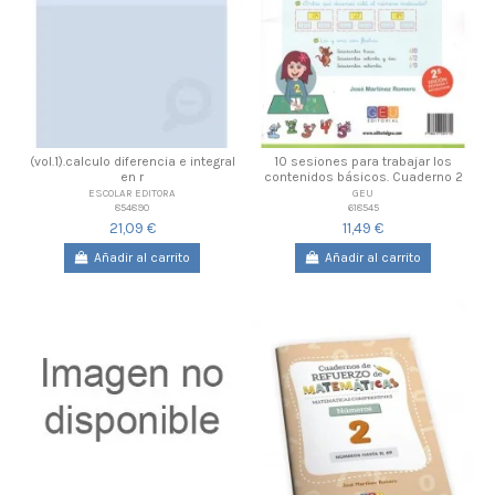
(vol.1).calculo diferencia e integral
10 sesiones para trabajar los
en r
contenidos básicos. Cuaderno 2
ESCOLAR EDITORA
GEU
854890
618545
21,09 €
11,49 €
Añadir al carrito
Añadir al carrito