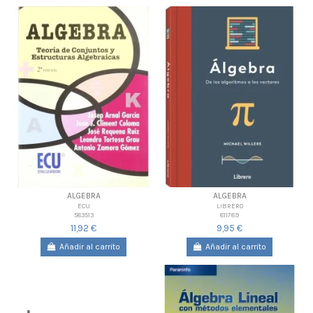
ALGEBRA
ALGEBRA
ECU
LIBRERO
583513
811789
11,92 €
9,95 €
Añadir al carrito
Añadir al carrito