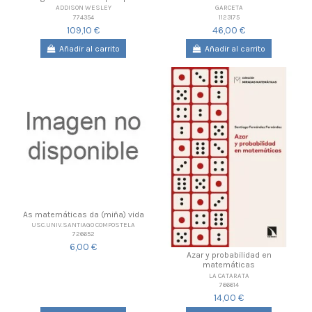
ADDISON WESLEY
GARCETA
774354
1123175
109,10 €
46,00 €
Añadir al carrito
Añadir al carrito
As matemáticas da (miña) vida
USC.UNIV.SANTIAGO COMPOSTELA
726652
6,00 €
Azar y probabilidad en
matemáticas
LA CATARATA
766614
14,00 €