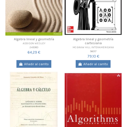
Algebra lineal y geometría
Algebra lineal y geometría
cartesiana
ADDISON WESLEY
245080
MC GRAW HILL INTERAMERICANA
96017
64,29 €
79,10 €
Añadir al carrito
Añadir al carrito