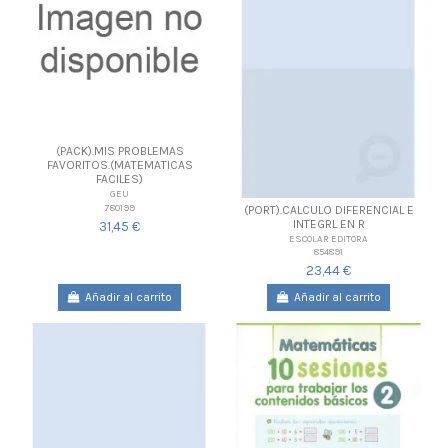
(PACK).MIS PROBLEMAS
FAVORITOS.(MATEMATICAS
FACILES)
GEU
780199
(PORT).CALCULO DIFERENCIAL E
INTEGRL EN R
31,45 €
ESCOLAR EDITORA
854891
23,44 €
Añadir al carrito
Añadir al carrito