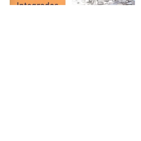
AUDITORIA DE LOS SISTEMAS
AutoCAD 2021
INTERNOS
ANAYA MULTIMEDIA
737615
FUNDACION CONFEMETAL
654339
31,95 €
22,00 €
Añadir al carrito
Añadir al carrito