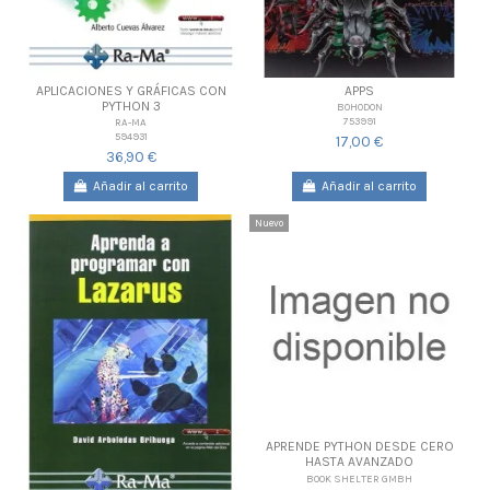
APLICACIONES Y GRÁFICAS CON
APPS
PYTHON 3
BOHODON
753991
RA-MA
594931
17,00 €
36,90 €
Añadir al carrito
Añadir al carrito
Nuevo
APRENDE PYTHON DESDE CERO
HASTA AVANZADO
BOOK SHELTER GMBH