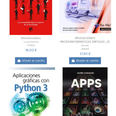
Anestesiados
APLICACIONES
MICROINFORMATICAS (MF0222_2)
LA CATARATA
770422
RA-MA
454353
18,00 €
21,90 €
Añadir al carrito
Añadir al carrito