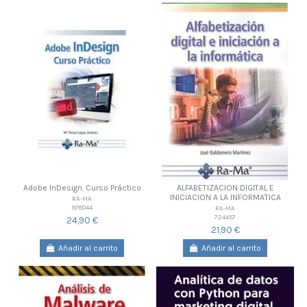
Adobe InDesign. Curso Práctico
ALFABETIZACION DIGITAL E
INICIACION A LA INFORMATICA
RA-MA
978044
RA-MA
724457
24,90 €
21,90 €
Añadir al carrito
Añadir al carrito