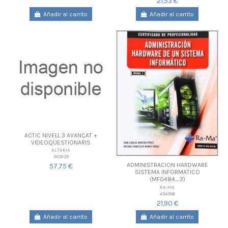
21,53 €
Añadir al carrito
Añadir al carrito
ACTIC NIVELL 3 AVANÇAT +
VIDEOQÜESTIONARIS
ALTARIA
959135
ADMINISTRACION HARDWARE
57,75 €
SISTEMA INFORMATICO
(MF0484_3)
RA-MA
454356
21,90 €
Añadir al carrito
Añadir al carrito