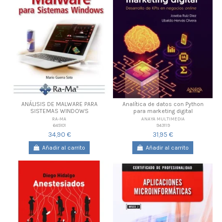
ANÁLISIS DE MALWARE PARA
Analítica de datos con Python
SISTEMAS WINDOWS
para marketing digital
RA-MA
ANAYA MULTIMEDIA
645101
943119
34,90 €
31,95 €
Añadir al carrito
Añadir al carrito