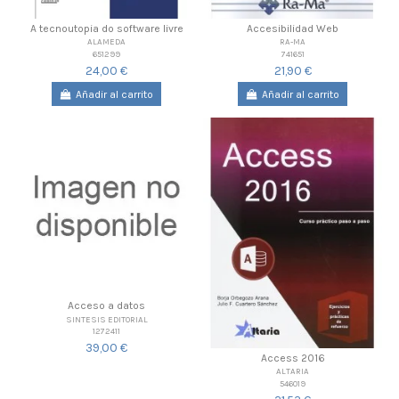
A tecnoutopia do software livre
Accesibilidad Web
ALAMEDA
RA-MA
651299
741651
24,00 €
21,90 €
Añadir al carrito
Añadir al carrito
Acceso a datos
SINTESIS EDITORIAL
1272411
39,00 €
Access 2016
ALTARIA
546019