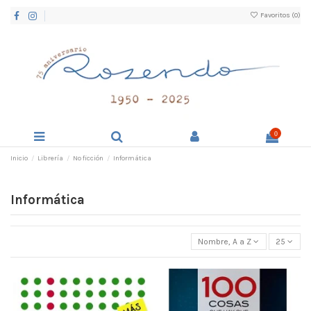
Favoritos (
0
)
0
Inicio
Librería
No ficción
Informática
Informática
Nombre, A a Z
25