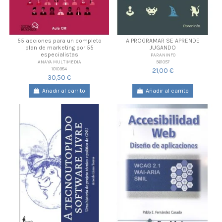
55 acciones para un completo
A PROGRAMAR SE APRENDE
plan de marketing por 55
JUGANDO
especialistas
PARANINFO
561057
ANAYA MULTIMEDIA
1010384
21,00 €
30,50 €
Añadir al carrito
Añadir al carrito