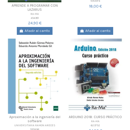
1053374
APRENDE A PROGRAMAR CON
18,00 €
LAZARUS
RA-MA
454381
24,90 €
Añadir al carrito
Añadir al carrito
Aproximación a la ingeniería del
ARDUINO 2018: CURSO PRÁCTICO
software
RA-MA
623752
UNIVERSITARIA RAMON ARECES
787698