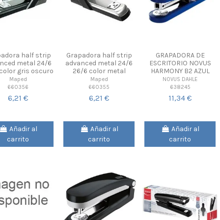
adora half strip
Grapadora half strip
GRAPADORA DE
nced metal 24/6
advanced metal 24/6
ESCRITORIO NOVUS
color gris oscuro
26/6 color metal
HARMONY B2 AZUL
Maped
Maped
NOVUS DAHLE
660356
660355
638245
6,21 €
6,21 €
11,34 €
Añadir al
Añadir al
Añadir al
carrito
carrito
carrito