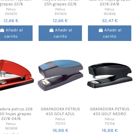
grapas 22/6
25h grapas 22/6
22/6-24/6
Petrus
Petrus
Petrus
990670
990674
160896
12,66 €
12,66 €
32,47 €
Añadir al
Añadir al
Añadir al
carrito
carrito
carrito
adora petrus 226
GRAPADORA PETRUS
GRAPADORA PETRUS
 30 hojas grapas
435 GOLF AZUL
435 GOLF NEGRO
22/6-24/6
Petrus
Petrus
712155
712156
Petrus
160898
18,88 €
18,88 €