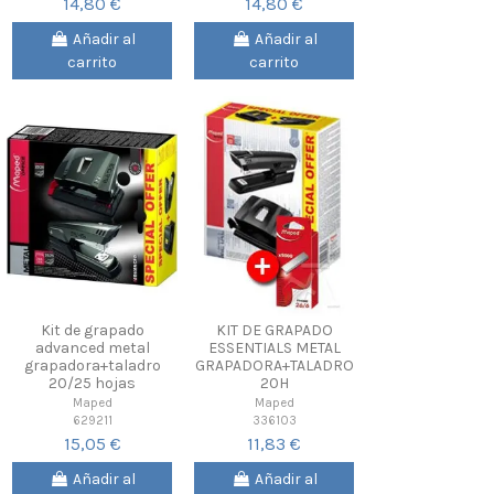
14,80 €
14,80 €
Añadir al
Añadir al
carrito
carrito
Kit de grapado
KIT DE GRAPADO
advanced metal
ESSENTIALS METAL
grapadora+taladro
GRAPADORA+TALADRO
20/25 hojas
20H
Maped
Maped
629211
336103
15,05 €
11,83 €
Añadir al
Añadir al