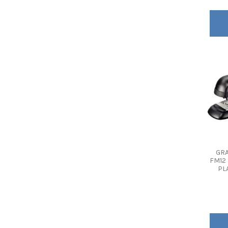
GRA
FM12
PLA