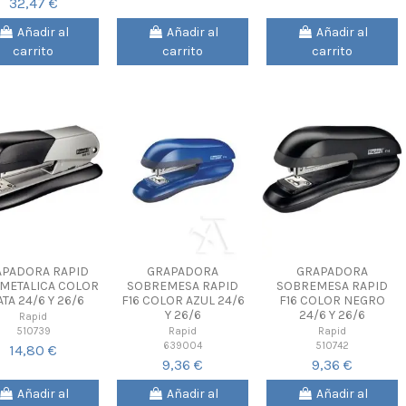
32,47 €
Añadir al
Añadir al
Añadir al
carrito
carrito
carrito
PADORA RAPID
GRAPADORA
GRAPADORA
 METALICA COLOR
SOBREMESA RAPID
SOBREMESA RAPID
TA 24/6 Y 26/6
F16 COLOR AZUL 24/6
F16 COLOR NEGRO
Y 26/6
24/6 Y 26/6
Rapid
510739
Rapid
Rapid
639004
510742
14,80 €
9,36 €
9,36 €
Añadir al
Añadir al
Añadir al