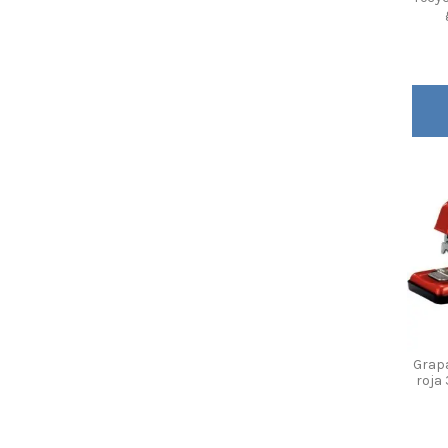
Grap
roja