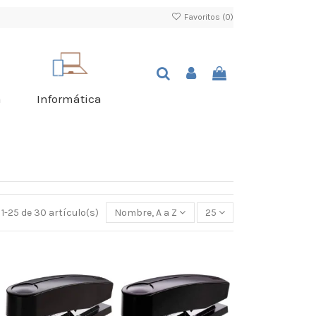
Favoritos (
0
)
a
Informática
1-25 de 30 artículo(s)
Nombre, A a Z
25