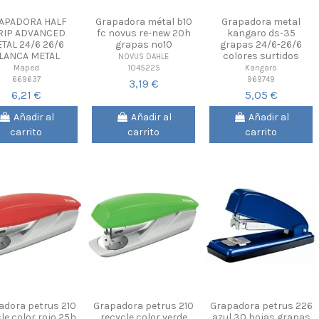
APADORA HALF
Grapadora métal b10
Grapadora metal
RIP ADVANCED
fc novus re-new 20h
kangaro ds-35
TAL 24/6 26/6
grapas nº10
grapas 24/6-26/6
LANCA METAL
colores surtidos
NOVUS DAHLE
1045225
Maped
Kangaro
669637
969749
3,19 €
6,21 €
5,05 €
Añadir al
Añadir al
Añadir al
carrito
carrito
carrito
adora petrus 210
Grapadora petrus 210
Grapadora petrus 226
le color rojo 25h
recycle color verde
azul 30 hojas grapas