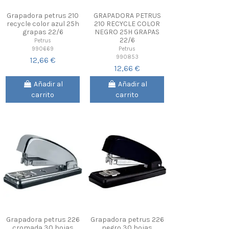
Grapadora petrus 210
GRAPADORA PETRUS
recycle color azul 25h
210 RECYCLE COLOR
grapas 22/6
NEGRO 25H GRAPAS
22/6
Petrus
990669
Petrus
990853
12,66 €
12,66 €
Añadir al
Añadir al
carrito
carrito
Grapadora petrus 226
Grapadora petrus 226
cromada 30 hojas
negro 30 hojas