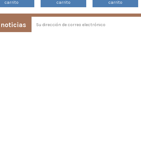
carrito
carrito
carrito
 noticias
Puede darse de baja en cualquier momento. Para ello, consulte nu
Contacto
Rosendo López Rodés S. L.
Avenida de Fraga 16, Bajos
22200 Sariñena
(Huesca)
974 57 01 03
info@latiendaderosendo.co
@
2026 Rosendo López Rodés S. L.