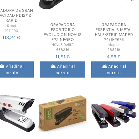
ADORA DE GRAN
ACIDAD HD12/12
RAPID
GRAPADORA
GRAPADORA
Rexel
ESCRITORIO
ESSENTIALS METAL
1071993
EVOLUCION NOVUS
HALF-STRIP MAPED
113,24 €
E25 NEGRO
24/6-26/6
NOVUS DAHLE
Maped
638246
288919
11,81 €
4,95 €
Añadir al
Añadir al
Añadir al
carrito
carrito
carrito