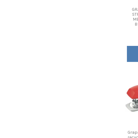
GR
ST
ME
B
Grap
recyc