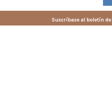
Suscríbase al boletín de
Enlaces rápidos
Sobre nosotros
Aviso legal
Términos y condiciones
Política de privacidad
Política de Cookies
Mapa del sitio