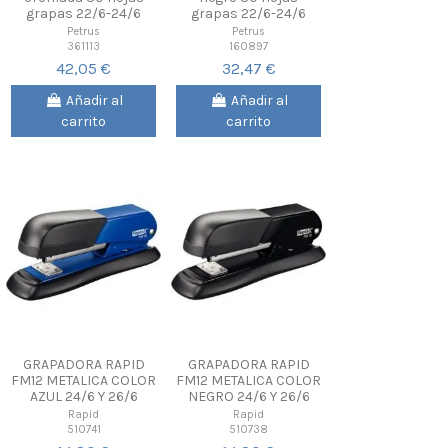
grapas 22/6-24/6
grapas 22/6-24/6
Petrus
Petrus
361113
160897
42,05 €
32,47 €
Añadir al
Añadir al
carrito
carrito
GRAPADORA RAPID
GRAPADORA RAPID
FM12 METALICA COLOR
FM12 METALICA COLOR
AZUL 24/6 Y 26/6
NEGRO 24/6 Y 26/6
Rapid
Rapid
510741
510738