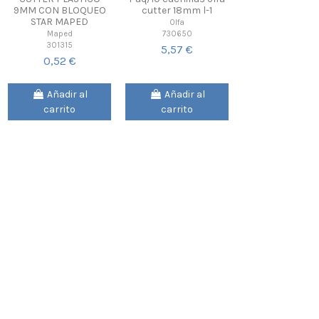
9MM CON BLOQUEO
cutter 18mm l-1
STAR MAPED
Olfa
730650
Maped
301315
5,57 €
0,52 €
Añadir al
Añadir al
carrito
carrito