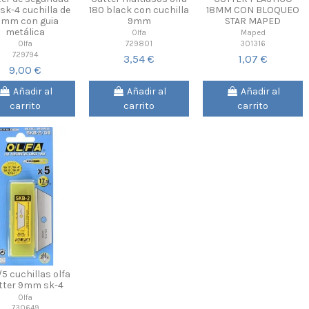
 sk-4 cuchilla de
180 black con cuchilla
18MM CON BLOQUEO
8mm con guia
9mm
STAR MAPED
metálica
Olfa
Maped
729801
301316
Olfa
729794
3,54 €
1,07 €
9,00 €
Añadir al
Añadir al
Añadir al
carrito
carrito
carrito
5 cuchillas olfa
tter 9mm sk-4
Olfa
730649