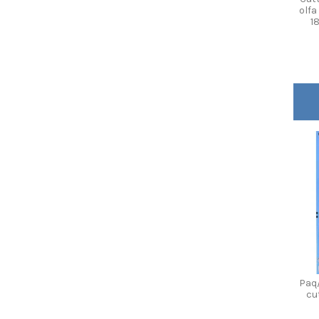
olfa
1
Paq/
cu