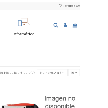
Favoritos (
0
)
a
Informática
 1-16 de 16 artículo(s)
Nombre, A a Z
16