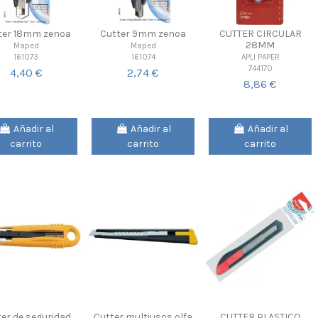
ter 18mm zenoa
Cutter 9mm zenoa
CUTTER CIRCULAR
28MM
Maped
Maped
161073
161074
APLI PAPER
744170
4,40 €
2,74 €
8,86 €
Añadir al
Añadir al
Añadir al
carrito
carrito
carrito
er de seguridad
Cutter multiusos olfa
CUTTER PLASTICO