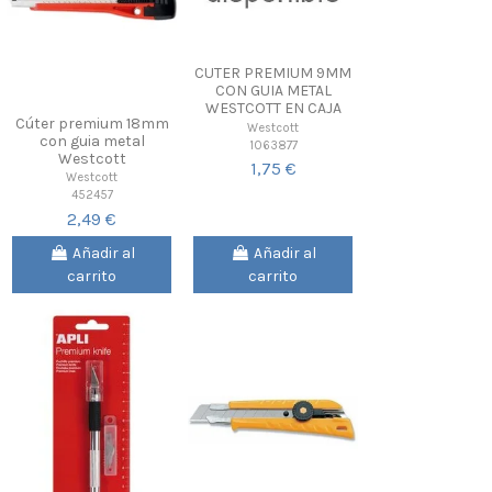
CUTER PREMIUM 9MM
CON GUIA METAL
WESTCOTT EN CAJA
Cúter premium 18mm
Westcott
con guia metal
1063877
Westcott
1,75 €
Westcott
452457
2,49 €
Añadir al
Añadir al
carrito
carrito