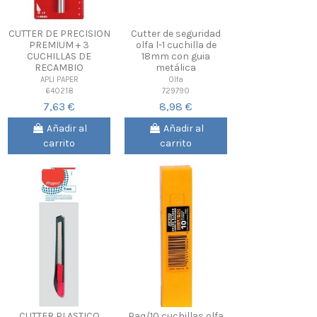
CUTTER DE PRECISION
Cutter de seguridad
PREMIUM + 3
olfa l-1 cuchilla de
CUCHILLAS DE
18mm con guia
RECAMBIO
metálica
APLI PAPER
Olfa
640218
729790
7,63 €
8,98 €
Añadir al
Añadir al
carrito
carrito
CUTTER PLASTICO
Paq/10 cuchillas olfa