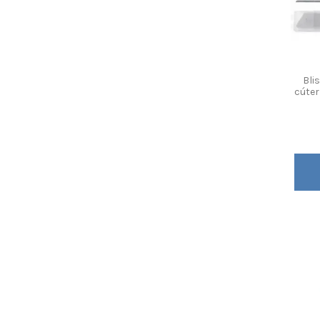
Blis
cúte