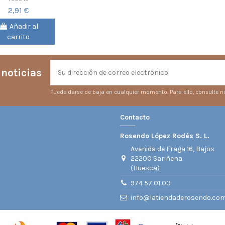
2,91 €
Añadir al
carrito
 noticias
Puede darse de baja en cualquier momento. Para ello, consulte nu
Contacto
Rosendo López Rodés S. L.
Avenida de Fraga 16, Bajos
22200 Sariñena
(Huesca)
974 57 01 03
info@latiendaderosendo.co