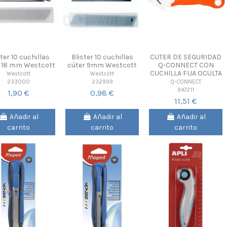
ter 10 cuchillas
Blister 10 cuchillas
CUTER DE SEGURIDAD
r 18 mm Westcott
cúter 9mm Westcott
Q-CONNECT CON
CUCHILLA FIJA OCULTA
Westcott
Westcott
233000
232999
Q-CONNECT
947211
1,90 €
0,98 €
11,51 €
Añadir al
Añadir al
Añadir al
carrito
carrito
carrito