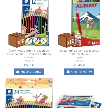
(pack 10u.) Estuche 12 lápices
(Pack 12u.) Estuche 12 lápices
noris colour 185 colores surtidos
colores alpino
Staedtler
Alpino
942844
934560
28,31 €
29,45 €
Añadir al carrito
Añadir al carrito