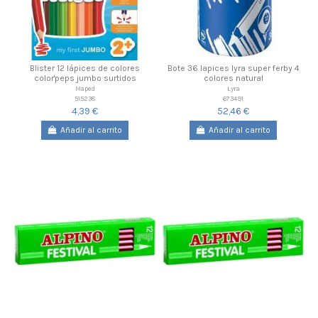
Blister 12 lápices de colores
Bote 36 lapices lyra super ferby 4
color'peps jumbo surtidos
colores natural
Maped
Lyra
515238
673491
4,39 €
52,46 €
Añadir al carrito
Añadir al carrito