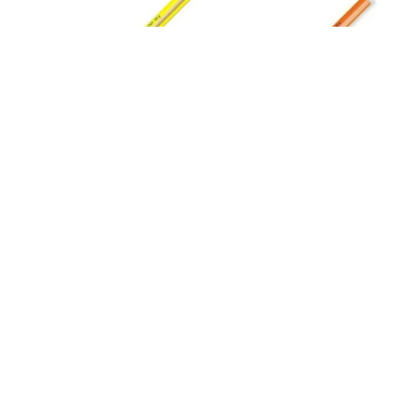
C/12 lápices fluorescentes Jumbo
C/12 lápices fluorescentes Jumbo
amarillo
naranja
Staedtler
Staedtler
539606
539608
20,76 €
20,76 €
Añadir al carrito
Añadir al carrito