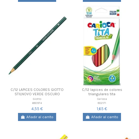
C/12 LAPICES COLORES GIOTTO
C/12 lapices de colores
STILNOVO VERDE OSCURO
triangulares tita
Giotto
Carioca
680974
802171
4,55 €
1,65 €
Añadir al carrito
Añadir al carrito