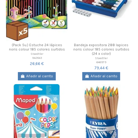
(Pack 5u.) Estuche 24 lápices
Bandeja expositora 288 lapices
noris colour 185 colores surtidos
noris colour 185 colores surtidos
(24 x color)
Staedtler
942843
Staedtler
646979
26,66 €
79,44 €
Añadir al carrito
Añadir al carrito