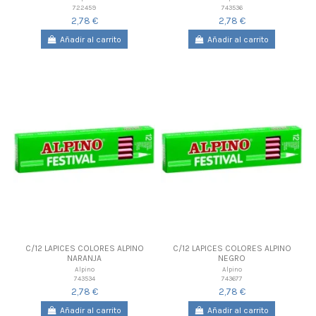
722459
743536
2,78 €
2,78 €
Añadir al carrito
Añadir al carrito
C/12 LAPICES COLORES ALPINO
C/12 LAPICES COLORES ALPINO
NARANJA
NEGRO
Alpino
Alpino
743534
743677
2,78 €
2,78 €
Añadir al carrito
Añadir al carrito