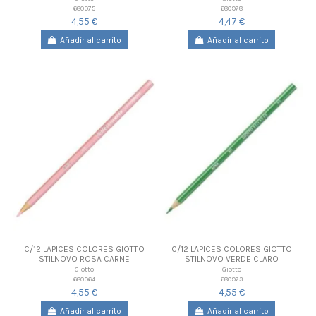
680975
680978
4,55 €
4,47 €
Añadir al carrito
Añadir al carrito
C/12 LAPICES COLORES GIOTTO
C/12 LAPICES COLORES GIOTTO
STILNOVO ROSA CARNE
STILNOVO VERDE CLARO
Giotto
Giotto
680964
680973
4,55 €
4,55 €
Añadir al carrito
Añadir al carrito