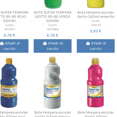
 SUPER TEMPERA
BOTE SUPER TEMPERA
Bote témpera escolar
TTO BE-BE ROJO
GIOTTO BE-BE VERDE
Giotto 500ml amarillo
1000ML
1000ML
Giotto
516519
Giotto
Giotto
490851
490868
3,93 €
6,76 €
6,76 €
Añadir al
Añadir al
Añadir al
carrito
carrito
carrito
 témpera escolar
Bote témpera escolar
Bote témpera escolar
tto 500ml azul
Giotto 500ml blanco
Giotto 500ml