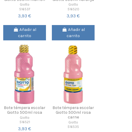
Giotto
Giotto
516537
516520
3,93 €
3,93 €
Añadir al
Añadir al
carrito
carrito
Bote témpera escolar
Bote témpera escolar
Giotto 500ml rosa
Giotto 500ml rosa
carne
Giotto
516521
Giotto
516535
3,93 €