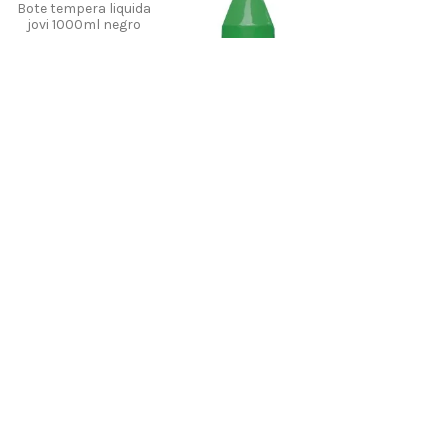
Bote tempera liquida
jovi 1000ml negro
Jovi
689696
6,53 €
Bote tempera liquida
jovi 1000ml verde
medio
Jovi
689689
6,53 €
Añadir al
Añadir al
carrito
carrito
BOTE TEMPERA
BOTE TEMPERA
LIQUIDA JOVI 250ML
LIQUIDA JOVI 250ML
AZUL CYAN
AZUL ULTAMAR