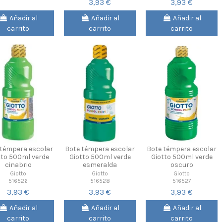
3,93 €
3,93 €
Añadir al
Añadir al
Añadir al
carrito
carrito
carrito
 témpera escolar
Bote témpera escolar
Bote témpera escolar
tto 500ml verde
Giotto 500ml verde
Giotto 500ml verde
cinabrio
esmeralda
oscuro
Giotto
Giotto
Giotto
516526
516528
516527
3,93 €
3,93 €
3,93 €
Añadir al
Añadir al
Añadir al
carrito
carrito
carrito