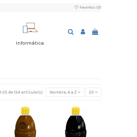
Favoritos (
0
)
a
Informática
-25 de 134 artículo(s)
Nombre, A a Z
25