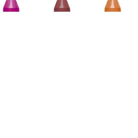
 tempera liquida
Bote tempera liquida
Bote tempera liquida
 1000ml magenta
jovi 1000ml marron
jovi 1000ml naranja
Jovi
Jovi
Jovi
689686
689688
689683
6,53 €
6,53 €
6,53 €
Añadir al
Añadir al
Añadir al
carrito
carrito
carrito
Bote tempera liquida
jovi 1000ml violeta
 tempera liquida
BOTE TEMPERA
vi 1000ml verde
LIQUIDA JOVI 250ML
Jovi
oscuro
AMARILLO CLARO
689694