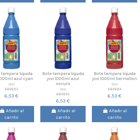
 tempera liquida
Bote tempera liquida
Bote tempera liquida
 1000ml azul cyan
jovi 1000ml azul
jovi 1000ml bermellon
oscuro
Jovi
Jovi
689693
689684
Jovi
689695
6,53 €
6,53 €
6,53 €
Añadir al
Añadir al
Añadir al
carrito
carrito
carrito