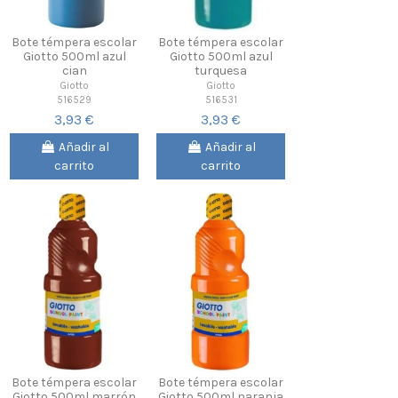
Bote témpera escolar
Bote témpera escolar
Giotto 500ml azul
Giotto 500ml azul
cian
turquesa
Giotto
Giotto
516529
516531
3,93 €
3,93 €
Añadir al
Añadir al
carrito
carrito
Bote témpera escolar
Bote témpera escolar
Giotto 500ml marrón
Giotto 500ml naranja