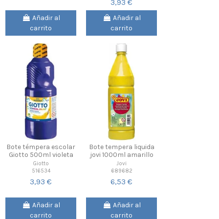
3,93 €
Añadir al
Añadir al
carrito
carrito
Bote témpera escolar
Bote tempera liquida
Giotto 500ml violeta
jovi 1000ml amarillo
Giotto
Jovi
516534
689682
3,93 €
6,53 €
Añadir al
Añadir al
carrito
carrito