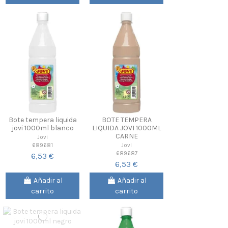
Bote tempera liquida
BOTE TEMPERA
jovi 1000ml blanco
LIQUIDA JOVI 1000ML
CARNE
Jovi
689681
Jovi
689687
6,53 €
6,53 €
Añadir al
Añadir al
carrito
carrito