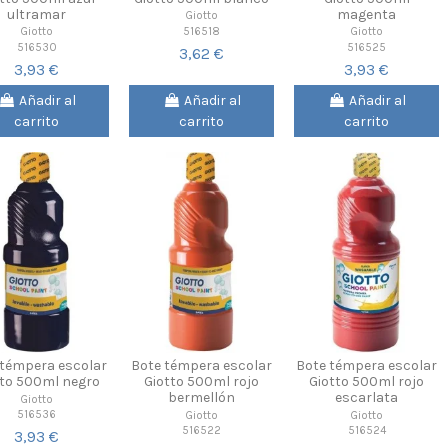
ultramar
magenta
Giotto
516518
Giotto
Giotto
516530
516525
3,62 €
3,93 €
3,93 €
Añadir al
Añadir al
Añadir al
carrito
carrito
carrito
 témpera escolar
Bote témpera escolar
Bote témpera escolar
tto 500ml negro
Giotto 500ml rojo
Giotto 500ml rojo
bermellón
escarlata
Giotto
516536
Giotto
Giotto
516522
516524
3,93 €