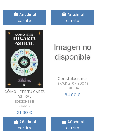
Añadir al
Añadir al
carrito
carrito
Constelaciones
SHACKLETON BOOKS
980016
CÓMO LEER TU CARTA
34,90 €
ASTRAL
EDICIONES B
983757
21,90 €
Añadir al
Añadir al
carrito
carrito