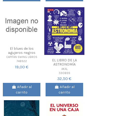
El blues de los
agujeros negros
CAPITAN SWING LIBROS
EL LIBRO DE LA
748922
ASTRONOMÍA
19,00 €
AKAL
590899
32,50 €
Añadir al
Añadir al
carrito
carrito