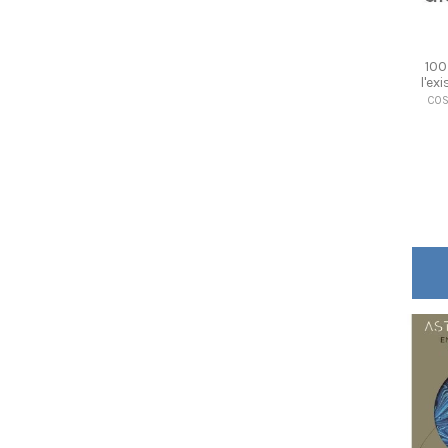
100
l'ex
COS