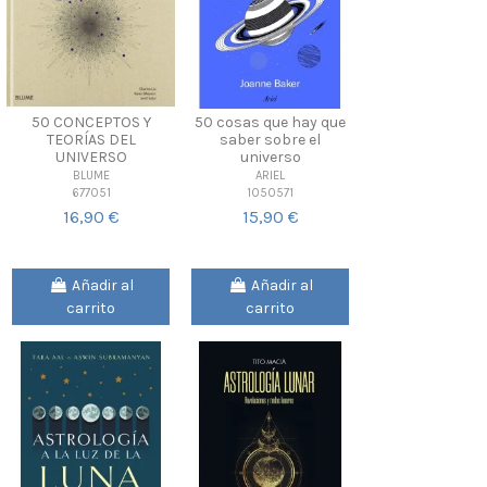
50 CONCEPTOS Y
50 cosas que hay que
TEORÍAS DEL
saber sobre el
UNIVERSO
universo
BLUME
ARIEL
677051
1050571
16,90 €
15,90 €
Añadir al
Añadir al
carrito
carrito