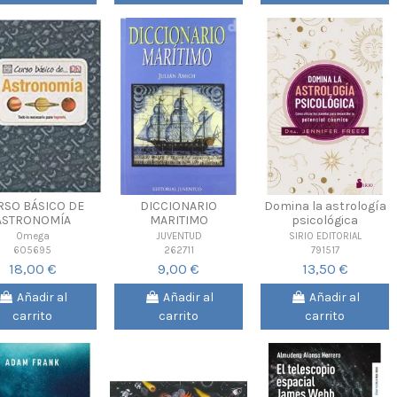
RSO BÁSICO DE
DICCIONARIO
Domina la astrología
ASTRONOMÍA
MARITIMO
psicológica
Omega
JUVENTUD
SIRIO EDITORIAL
605695
262711
791517
18,00 €
9,00 €
13,50 €
Añadir al
Añadir al
Añadir al
carrito
carrito
carrito