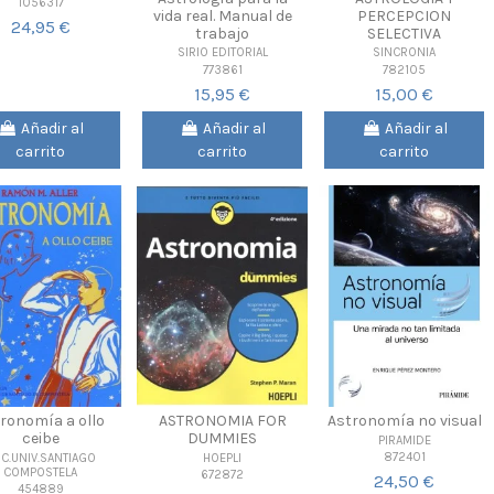
1056317
vida real. Manual de
PERCEPCION
24,95 €
trabajo
SELECTIVA
SIRIO EDITORIAL
SINCRONIA
773861
782105
15,95 €
15,00 €
Añadir al
Añadir al
Añadir al
carrito
carrito
carrito
ronomía a ollo
ASTRONOMIA FOR
Astronomía no visual
ceibe
DUMMIES
PIRAMIDE
872401
C.UNIV.SANTIAGO
HOEPLI
COMPOSTELA
672872
24,50 €
454889