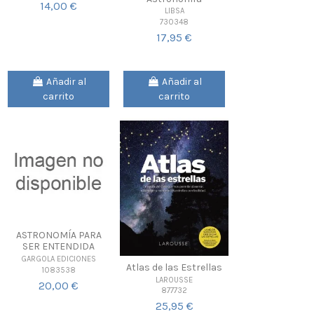
14,00 €
LIBSA
730348
17,95 €
Añadir al
Añadir al
carrito
carrito
ASTRONOMÍA PARA
SER ENTENDIDA
GARGOLA EDICIONES
Atlas de las Estrellas
1083538
LAROUSSE
20,00 €
877732
25,95 €