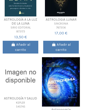
ASTROLOGÍA A LA LUZ
ASTROLOGIA LUNAR
DE LA LUNA
SINCRONIA
767306
SIRIO EDITORIAL
873173
17,00 €
13,50 €
Añadir al
Añadir al
carrito
carrito
ASTROLOGÍA Y SALUD
KEPLER
545745
Astronomía