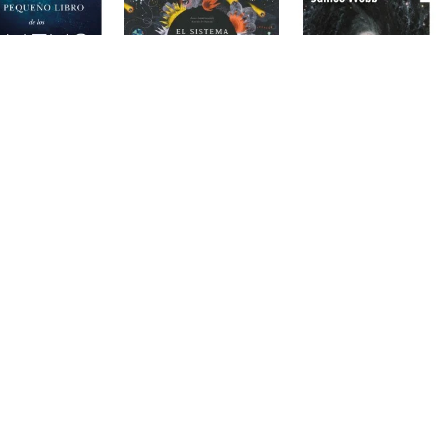
queño libro de los
EL SISTEMA SOLAR
El telescopio espacial
aliens
James Webb
OCEANO TRAVESIA
640209
ESPASA CALPE
LA CATARATA
930290
925022
19,50 €
5,95 €
16,50 €
Añadir al
Añadir al
Añadir al
carrito
carrito
carrito