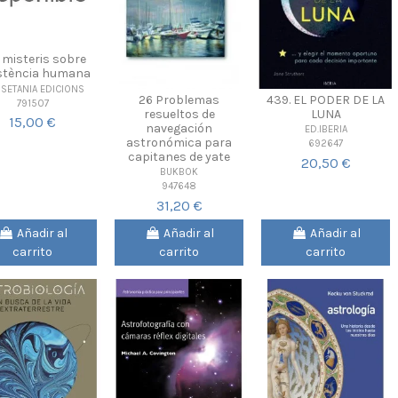
 misteris sobre
istència humana
SETANIA EDICIONS
26 Problemas
439. EL PODER DE LA
791507
resueltos de
LUNA
15,00 €
navegación
ED.IBERIA
astronómica para
692647
capitanes de yate
20,50 €
BUKBOK
947648
31,20 €
Añadir al
Añadir al
Añadir al
carrito
carrito
carrito