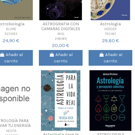
strobiología
ASTROGRAFIA CON
Astrología
CAMARAS DIGITALES
BLUME
HERDER
925983
790461
AKAL
246469
24,90 €
29,80 €
20,00 €
Añadir al
Añadir al
Añadir al
carrito
carrito
carrito
TROLOGÍA PARA
IVAR TU ENERGÍA
HESTIA
Astrología para la
ASTROLOGIA Y