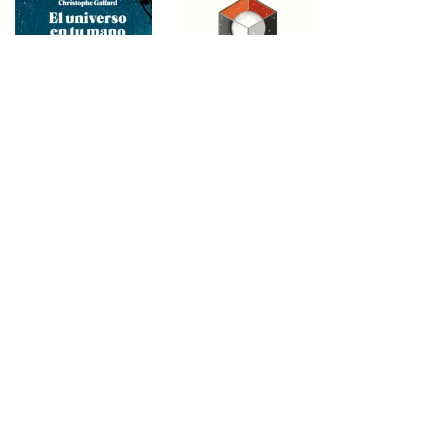
El universo en tu
El universo en una
mano. EDICIÓN
caja
AMPLIADA.
DEBATE
939682
BLACKIE BOOKS
921581
21,90 €
23,90 €
Añadir al
Añadir al
carrito
carrito