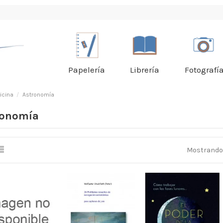
Papelería
Librería
Fotografí
icina
Astronomía
ronomía
Mostrando 