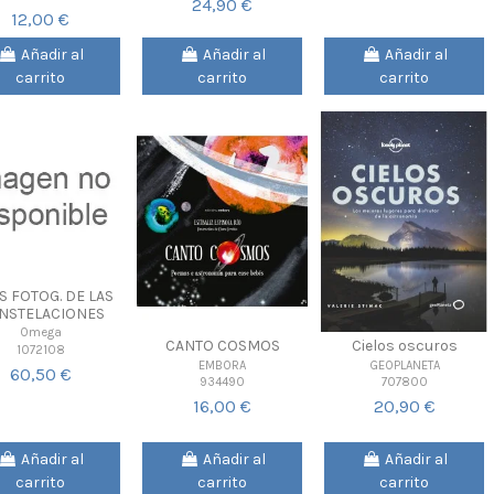
24,90 €
12,00 €
Añadir al
Añadir al
Añadir al
carrito
carrito
carrito
S FOTOG. DE LAS
NSTELACIONES
Omega
CANTO COSMOS
Cielos oscuros
1072108
EMBORA
GEOPLANETA
60,50 €
934490
707800
16,00 €
20,90 €
Añadir al
Añadir al
Añadir al
carrito
carrito
carrito