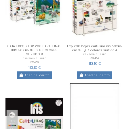
CAJA EXPOSITOR 200 CARTULINAS
Exp 200 hojas cartulina iris 50x65
IRIS 50X65 185G. 8 COLORES
cm 185 g. 7 colores surtido A
SURTIDO B
CANSON - GUARRO
231454
CANSON - GUARRO
231453
113,10 €
113,10 €
Añadir al carrito
Añadir al carrito