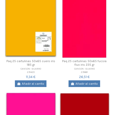
Paq 25 cartulinas 50x65 cuero iris
Paq 25 cartulinas 50x65 fucsia
185 gr
fluo iris 235 gr
CANSON - GUARRO
CANSON - GUARRO
231420
231661
11,34 €
26,51 €
Añadir al carrito
Añadir al carrito