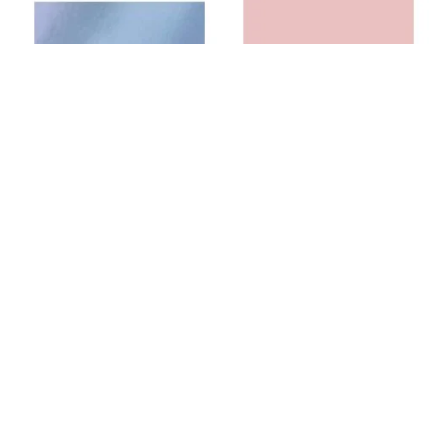
Paq 25 cartulinas 50x65 plata
Paq 25 cartulinas 50x65 rosa iris
metalizada iris 230 gr
185 gr
CANSON - GUARRO
CANSON - GUARRO
231664
231401
28,71 €
11,34 €
Añadir al carrito
Añadir al carrito