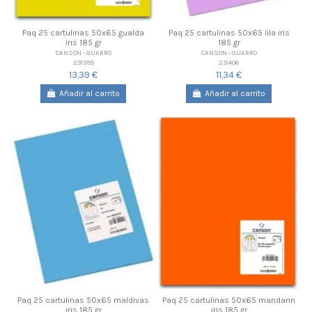
Paq 25 cartulinas 50x65 gualda
Paq 25 cartulinas 50x65 lila iris
iris 185 gr
185 gr
CANSON - GUARRO
CANSON - GUARRO
231395
231406
13,39 €
11,34 €
Añadir al carrito
Añadir al carrito
Paq 25 cartulinas 50x65 maldivas
Paq 25 cartulinas 50x65 mandarin
iris 185 gr
iris 185 gr