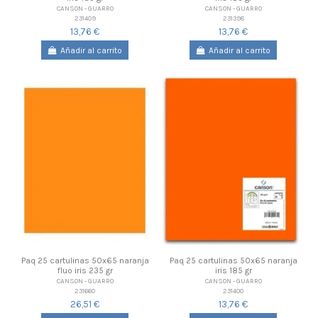
CANSON - GUARRO
CANSON - GUARRO
231409
231398
13,76 €
13,76 €
Añadir al carrito
Añadir al carrito
Paq 25 cartulinas 50x65 naranja
Paq 25 cartulinas 50x65 naranja
fluo iris 235 gr
iris 185 gr
CANSON - GUARRO
CANSON - GUARRO
231660
231400
26,51 €
13,76 €