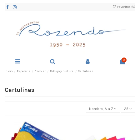
Favoritos (
0
)
0
Inicio
Papelería
Escolar
Dibujo y pintura
Cartulinas
Cartulinas
Nombre, A a Z
25