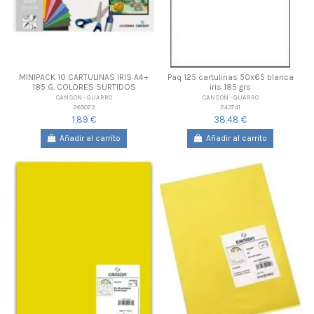
MINIPACK 10 CARTULINAS IRIS A4+
Paq 125 cartulinas 50x65 blanca
185 G. COLORES SURTIDOS
iris 185 grs
CANSON - GUARRO
CANSON - GUARRO
265073
243741
1,89 €
38,48 €
Añadir al carrito
Añadir al carrito