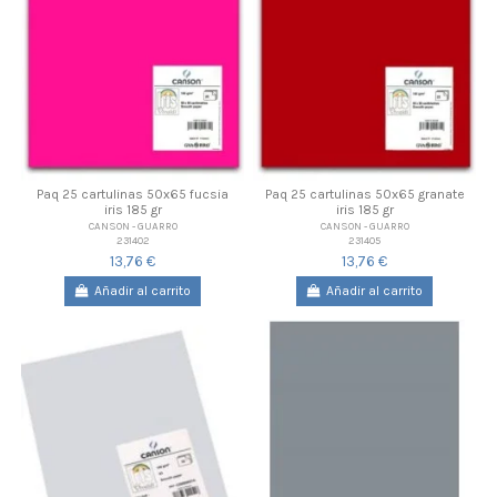
Paq 25 cartulinas 50x65 fucsia
Paq 25 cartulinas 50x65 granate
iris 185 gr
iris 185 gr
CANSON - GUARRO
CANSON - GUARRO
231402
231405
13,76 €
13,76 €
Añadir al carrito
Añadir al carrito