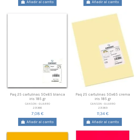
Añadir al carrito
Añadir al carrito
Paq 25 cartulinas 50x65 blanca
Paq 25 cartulinas 50x65 crema
iris 185 gr
iris 185 gr
CANSON - GUARRO
CANSON - GUARRO
231388
231389
7,08 €
11,34 €
Añadir al carrito
Añadir al carrito