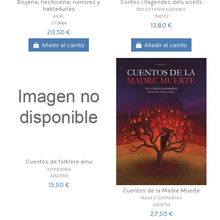
Brujería, hechicería, rumores y
Contes i llegendes dels ocells
habladurías
COSSETANIA EDICIONS
914772
AKAL
279864
13,80 €
20,50 €
Añadir al carrito
Añadir al carrito
Cuentos de folklore ainu
INTERZONA
1052599
15,50 €
Cuentos de la Madre Muerte
MALAS COMPAÑIAS
1059753
27,50 €