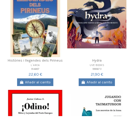
Històries i llegendes dels Pirineus
Hydra
L´ARCA
UVE BOOKS
914687
988673
22,60 €
21,90 €
Añadir al carrito
Añadir al carrito