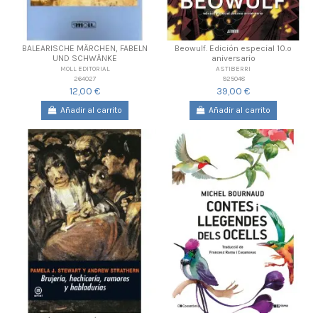
BALEARISCHE MÄRCHEN, FABELN
Beowulf. Edición especial 10.º
UND SCHWÄNKE
aniversario
MOLL EDITORIAL
ASTIBERRI
264027
925048
12,00 €
39,00 €
Añadir al carrito
Añadir al carrito