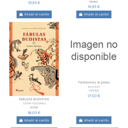
886862
19,95 €
19,95 €
Añadir al carrito
Añadir al carrito
Fantasmes al palau
BULLENT
1287905
17,00 €
FABULAS BUDISTAS
SATORI EDICIONES
805061
16,00 €
Añadir al carrito
Añadir al carrito