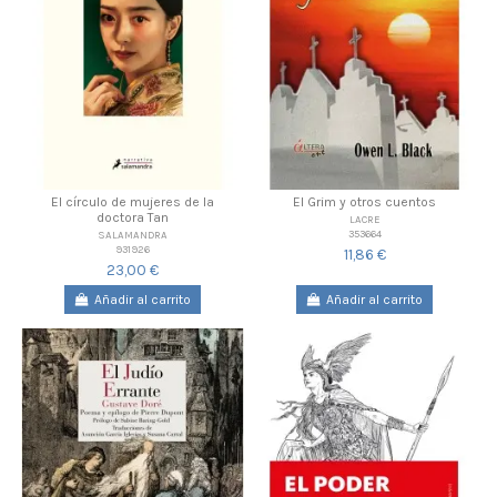
El círculo de mujeres de la
El Grim y otros cuentos
doctora Tan
LACRE
353664
SALAMANDRA
931926
11,86 €
23,00 €
Añadir al carrito
Añadir al carrito