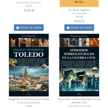
COSSETANIA EDICIONS
1115235
En otros lugares
15,50 €
SALAMANDRA
931930
21,00 €
Añadir al carrito
Añadir al carrito
Enigmas y misterios de Toledo
Episodios sobrenaturales en la
Guerra Civil
ALMUZARA EDITORIAL
910582
ALMUZARA EDITORIAL