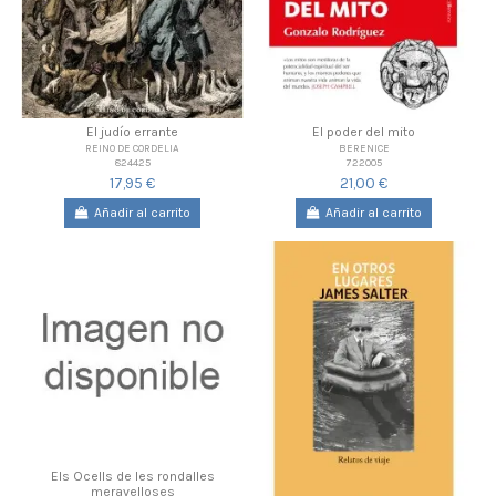
El judío errante
El poder del mito
REINO DE CORDELIA
BERENICE
824425
722005
17,95 €
21,00 €
Añadir al carrito
Añadir al carrito
Els Ocells de les rondalles
meravelloses