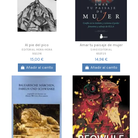
Al pie del pico
Amar tu paisaje de mujer
EDITORIAL MORA-MORA
SIRIO EDITORIAL
932218
853725
15,00 €
14,96 €
Añadir al carrito
Añadir al carrito