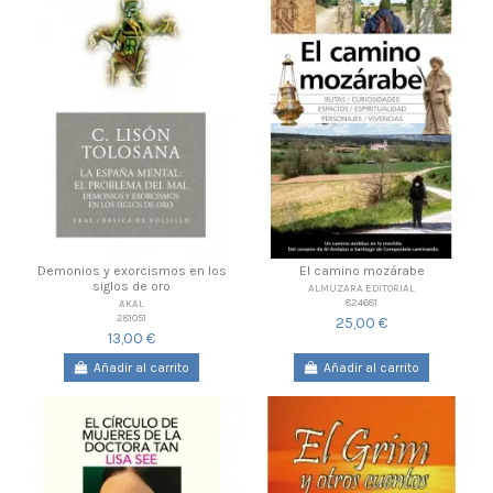
Demonios y exorcismos en los
El camino mozárabe
siglos de oro
ALMUZARA EDITORIAL
824681
AKAL
281051
25,00 €
13,00 €
Añadir al carrito
Añadir al carrito