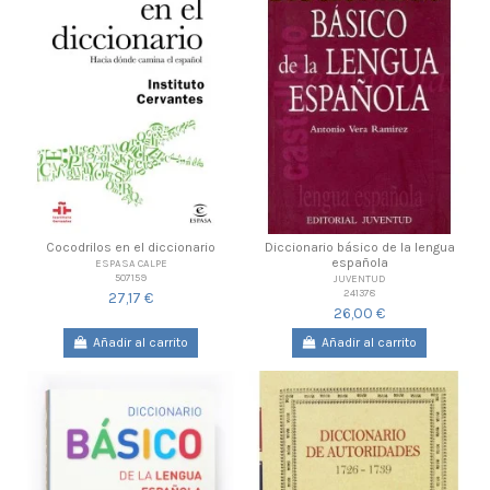
Cocodrilos en el diccionario
Diccionario básico de la lengua
española
ESPASA CALPE
507159
JUVENTUD
241378
27,17 €
26,00 €
Añadir al carrito
Añadir al carrito