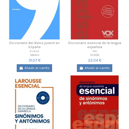
Diccionario del léxico juvenil en
Diccionario esencial de la lengua
España
española
EUNSA
VOX
946324
1013508
31,07 €
22,04 €
Añadir al carrito
Añadir al carrito