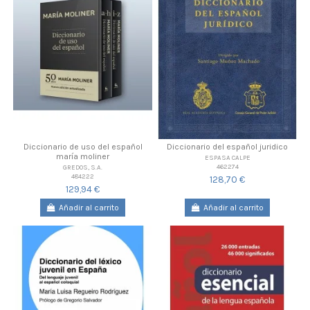
Diccionario de uso del español
Diccionario del español juridico
maría moliner
ESPASA CALPE
462274
GREDOS, S.A.
484222
128,70 €
129,94 €
Añadir al carrito
Añadir al carrito