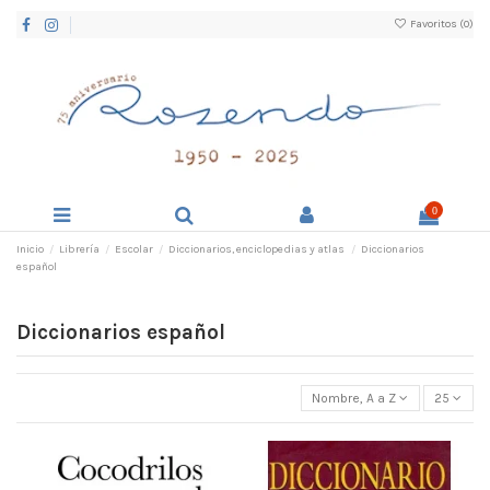
Favoritos (
0
)
0
Inicio
Librería
Escolar
Diccionarios, enciclopedias y atlas
Diccionarios
español
Diccionarios español
Nombre, A a Z
25