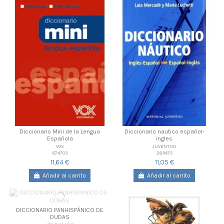
Diccionario Mini de la Lengua
Diccionario nautico español-
Española
ingles
VOX
JUVENTUD
874703
269475
11,64 €
11,05 €
Añadir al carrito
Añadir al carrito
DICCIONARIO PANHISPÁNICO DE
DUDAS