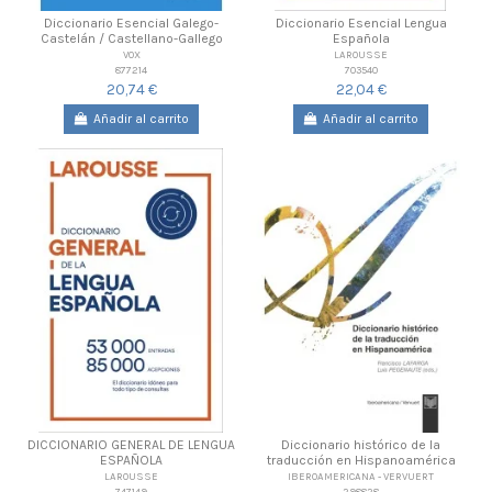
Diccionario Esencial Galego-
Diccionario Esencial Lengua
Castelán / Castellano-Gallego
Española
VOX
LAROUSSE
877214
703540
20,74 €
22,04 €
Añadir al carrito
Añadir al carrito
DICCIONARIO GENERAL DE LENGUA
Diccionario histórico de la
ESPAÑOLA
traducción en Hispanoamérica
LAROUSSE
IBEROAMERICANA - VERVUERT
747149
298828