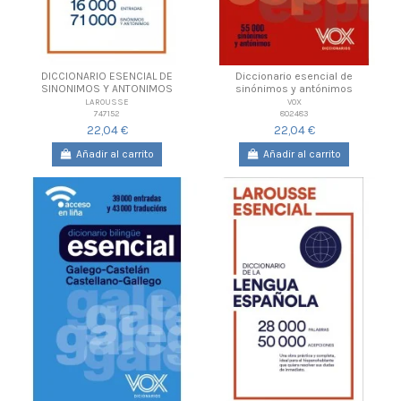
DICCIONARIO ESENCIAL DE
Diccionario esencial de
SINONIMOS Y ANTONIMOS
sinónimos y antónimos
LAROUSSE
VOX
747152
802483
22,04 €
22,04 €
Añadir al carrito
Añadir al carrito