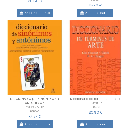
20,80 €
18,20 €
Añadir al carrito
Añadir al carrito
DICCIONARIO DE SINÓNIMOS Y
Diccionario de terminos de arte
ANTÓNIMOS
JUVENTUD
245583
ESPASA CALPE
656940
20,80 €
72,74 €
Añadir al carrito
Añadir al carrito