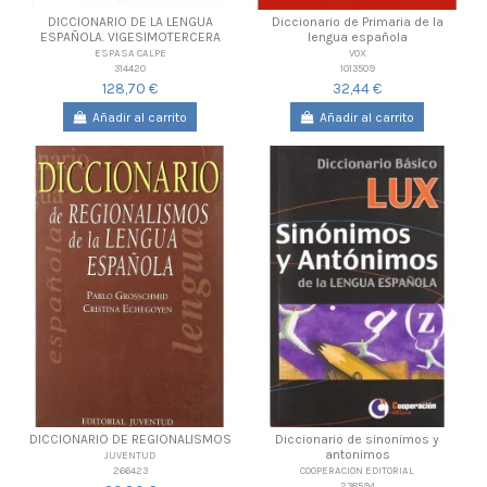
DICCIONARIO DE LA LENGUA
Diccionario de Primaria de la
ESPAÑOLA. VIGESIMOTERCERA
lengua española
ESPASA CALPE
VOX
314420
1013509
128,70 €
32,44 €
Añadir al carrito
Añadir al carrito
DICCIONARIO DE REGIONALISMOS
Diccionario de sinonimos y
antonimos
JUVENTUD
266423
COOPERACION EDITORIAL
238594