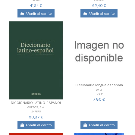
41,54 €
62,40 €
Añadir al carrito
Añadir al carrito
Diccionario lengua española
DALY
1117334
7,80 €
DICCIONARIO LATINO-ESPAÑOL
GREDOS, S.A.
247875
90,87 €
Añadir al carrito
Añadir al carrito