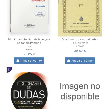
Diccionario basico de la lengua
Diccionario de autoridades
española.Primaria
J DE J EDITORES
293637
SM
313366
38,87 €
29,25 €
Añadir al carrito
Añadir al carrito