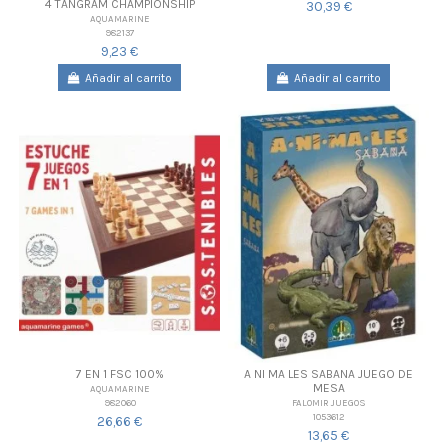
4 TANGRAM CHAMPIONSHIP
30,39 €
AQUAMARINE
982137
9,23 €
Añadir al carrito
Añadir al carrito
7 EN 1 FSC 100%
A NI MA LES SABANA JUEGO DE
MESA
AQUAMARINE
982060
FALOMIR JUEGOS
1053612
26,66 €
13,65 €