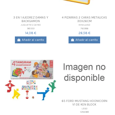
3 EN 1 AJEDREZ DAMAS Y
4 PIZARRAS 2 CARAS METALICAS
BACKGAMON
30X26CM
JUGUETES CAYRO
MINILAND
981333
763386
14,08 €
26,58 €
Añadir al carrito
Añadir al carrito
65 FORD MUSTANG HOONICORN
V1 DE KEN BLOCK
LEGO
1284368