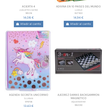
ACIERTA 4
ADIVINA EN 10 PAISES DEL MUNDO
JUGUETES CAYRO
LUDILO
981216
827903
14,08 €
14,94 €
Añadir al carrito
Añadir al carrito
AGENDA SECRETA UNICORNIO
AJEDREZ DAMAS BACKGAMMON
MAGNETICO
SLUBAN
978706
AQUAMARINE
982090
13,43 €