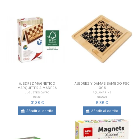
AJEDREZ MAGNETICO
AJEDREZ Y DAMAS BAMBOO FSC
MARQUETERIA MADERA
100%
JUGUETES CAYRO
AQUAMARINE
981331
982003
31,38 €
8,38 €
Añadir al carrito
Añadir al carrito