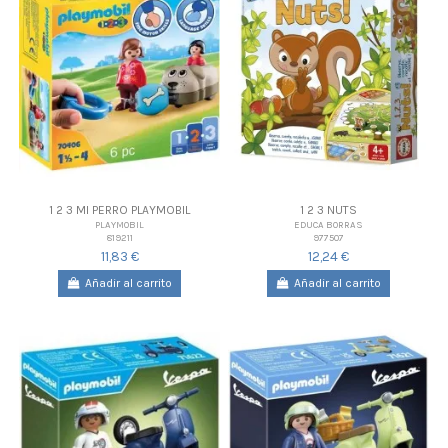
1 2 3 MI PERRO PLAYMOBIL
1 2 3 NUTS
PLAYMOBIL
EDUCA BORRAS
819211
977507
11,83 €
12,24 €
Añadir al carrito
Añadir al carrito