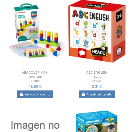
ABACOLOR MAXI
ABC ENGLISH
MINILAND
Headu
763410
827431
18,69 €
9,31 €
Añadir al carrito
Añadir al carrito