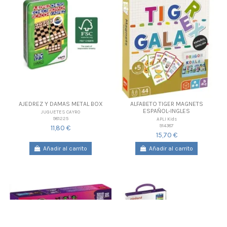
AJEDREZ Y DAMAS METAL BOX
ALFABETO TIGER MAGNETS
ESPAÑOL-INGLES
JUGUETES CAYRO
981225
APLI Kids
914387
11,80 €
15,70 €
Añadir al carrito
Añadir al carrito