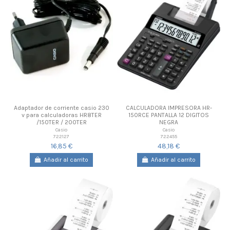
Adaptador de corriente casio 230
CALCULADORA IMPRESORA HR-
v para calculadoras HR8TER
150RCE PANTALLA 12 DIGITOS
/150TER / 200TER
NEGRA
Casio
Casio
722127
722455
16,85 €
48,18 €
Añadir al carrito
Añadir al carrito