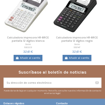
Calculadora impresora HR-8RCE
Calculadora impresora HR-8RCE
pantalla 12 dígitos blanca
pantalla 12 dígitos negra
Casio
Casio
532223
532147
32,61 €
32,61 €
Añadir al carrito
Añadir al carrito
Suscríbase al boletín de noticias
Puede darse de baja en cualquier momento. Para ello, consulte nuestra información de contacto
en el aviso legal.
Enlaces rápidos
Contacto