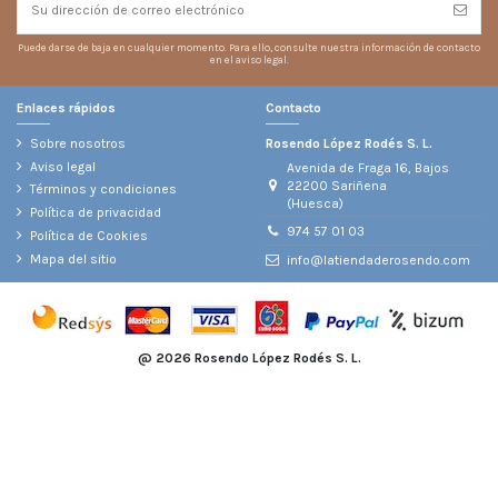
Puede darse de baja en cualquier momento. Para ello, consulte nuestra información de contacto
en el aviso legal.
Enlaces rápidos
Contacto
Sobre nosotros
Rosendo López Rodés S. L.
Aviso legal
Avenida de Fraga 16, Bajos
22200 Sariñena
Términos y condiciones
(Huesca)
Política de privacidad
974 57 01 03
Política de Cookies
Mapa del sitio
info@latiendaderosendo.com
@
2026 Rosendo López Rodés S. L.