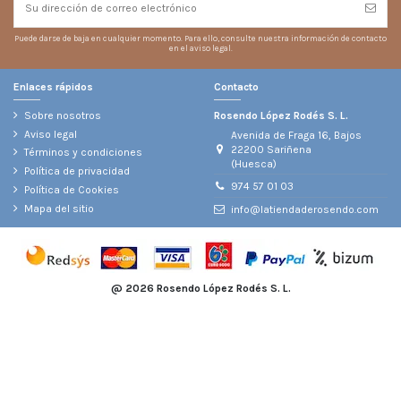
Puede darse de baja en cualquier momento. Para ello, consulte nuestra información de contacto
en el aviso legal.
Enlaces rápidos
Contacto
Sobre nosotros
Rosendo López Rodés S. L.
Aviso legal
Avenida de Fraga 16, Bajos
22200 Sariñena
Términos y condiciones
(Huesca)
Política de privacidad
974 57 01 03
Política de Cookies
Mapa del sitio
info@latiendaderosendo.com
@
2026 Rosendo López Rodés S. L.