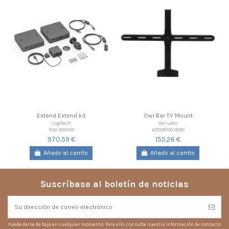
Extend Extend kit
Owl Bar TV Mount
Logitech
Owl Labs
952-000199
ACCOB100-0000
970,59 €
155,26 €
Añadir al carrito
Añadir al carrito
Suscríbase al boletín de noticias
Puede darse de baja en cualquier momento. Para ello, consulte nuestra información de contacto