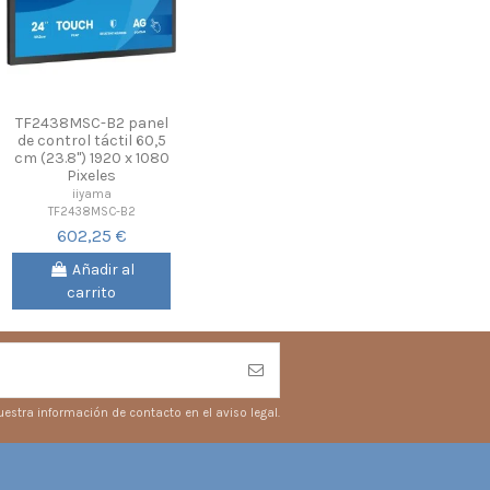
TF2438MSC-B2 panel
de control táctil 60,5
cm (23.8") 1920 x 1080
Pixeles
iiyama
TF2438MSC-B2
602,25 €
Añadir al
carrito
estra información de contacto en el aviso legal.