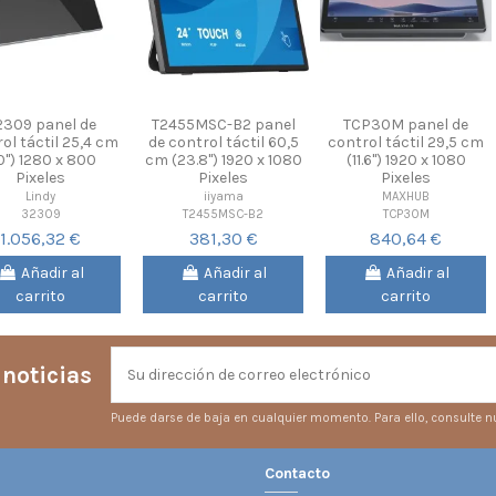
2309 panel de
T2455MSC-B2 panel
TCP30M panel de
ol táctil 25,4 cm
de control táctil 60,5
control táctil 29,5 cm
0") 1280 x 800
cm (23.8") 1920 x 1080
(11.6") 1920 x 1080
Pixeles
Pixeles
Pixeles
Lindy
iiyama
MAXHUB
32309
T2455MSC-B2
TCP30M
1.056,32 €
381,30 €
840,64 €
Añadir al
Añadir al
Añadir al
carrito
carrito
carrito
 noticias
Puede darse de baja en cualquier momento. Para ello, consulte nu
Contacto