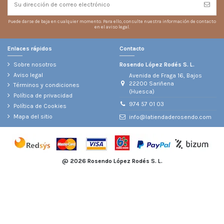
Puede darse de baja en cualquier momento. Para ello, consulte nuestra información de contacto
en el aviso legal.
Enlaces rápidos
Contacto
Sobre nosotros
Rosendo López Rodés S. L.
Aviso legal
Avenida de Fraga 16, Bajos
22200 Sariñena
Términos y condiciones
(Huesca)
Política de privacidad
974 57 01 03
Política de Cookies
Mapa del sitio
info@latiendaderosendo.com
@
2026 Rosendo López Rodés S. L.