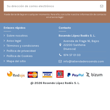
Puede darse de baja en cualquier momento. Para ello, consulte nuestra información de contacto
en el aviso legal.
Enlaces rápidos
Contacto
Sobre nosotros
Rosendo López Rodés S. L.
Aviso legal
Avenida de Fraga 16, Bajos
22200 Sariñena
Términos y condiciones
(Huesca)
Política de privacidad
974 57 01 03
Política de Cookies
Mapa del sitio
info@latiendaderosendo.com
@
2026 Rosendo López Rodés S. L.