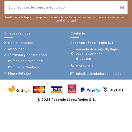
Puede darse de baja en cualquier momento. Para ello, consulte nuestra información de contacto
en el aviso legal.
Enlaces rápidos
Contacto
Sobre nosotros
Rosendo López Rodés S. L.
Aviso legal
Avenida de Fraga 16, Bajos
22200 Sariñena
Términos y condiciones
(Huesca)
Política de privacidad
974 57 01 03
Política de Cookies
Mapa del sitio
info@latiendaderosendo.com
@
2026 Rosendo López Rodés S. L.