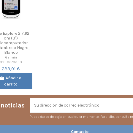
e Explore 2 7,62
cm (3")
clocomputador
lámbrico Negro,
Blanco
Garmin
010-02703-10
283,91 €
Añadir al
carrito
 noticias
Puede darse de baja en cualquier momento. Para ello, consulte nu
Contacto