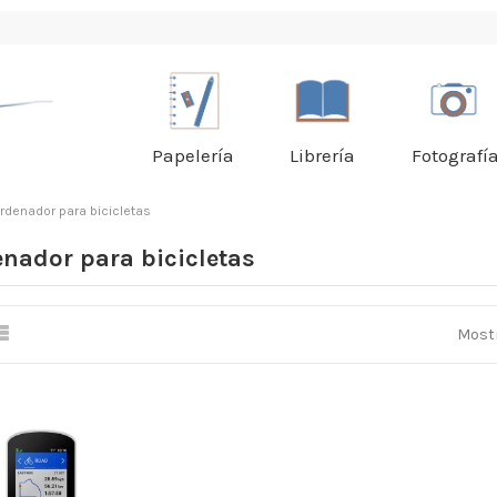
Papelería
Librería
Fotografí
rdenador para bicicletas
nador para bicicletas
Mostr