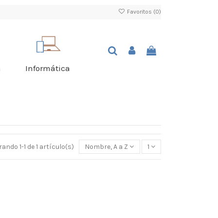
Favoritos (
0
)
a
Informática
ando 1-1 de 1 artículo(s)
Nombre, A a Z
1