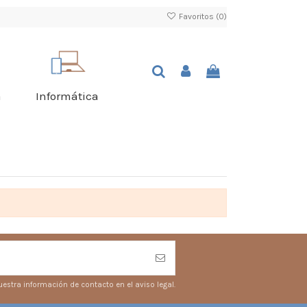
Favoritos (
0
)
a
Informática
estra información de contacto en el aviso legal.