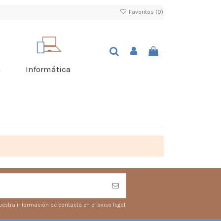
Favoritos (
0
)
a
Informática
estra información de contacto en el aviso legal.