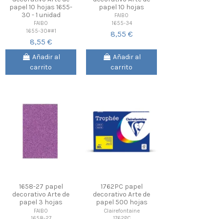
papel 10 hojas 1655-
papel 10 hojas
30 - 1 unidad
FAIBO
1655-34
FAIBO
1655-30##1
8,55 €
8,55 €
Añadir al
Añadir al
carrito
carrito
1658-27 papel
1762PC papel
decorativo Arte de
decorativo Arte de
papel 3 hojas
papel 500 hojas
FAIBO
Clairefontaine
1658-27
1762PC