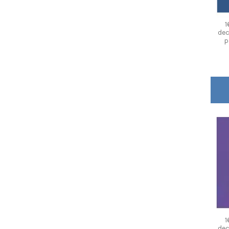
1
dec
p
1
dec