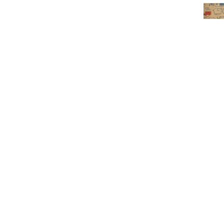
2
dec