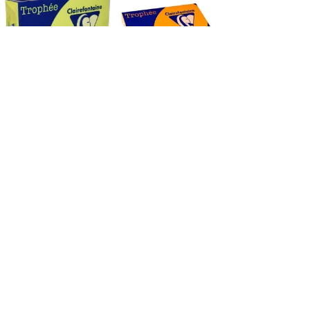
2977C papel
2978C papel
decorativo Arte de
decorativo Arte de
papel 500 hojas
papel 500 hojas
Clairefontaine
Clairefontaine
2977C
2978C
15,35 €
15,35 €
Añadir al
Añadir al
carrito
carrito