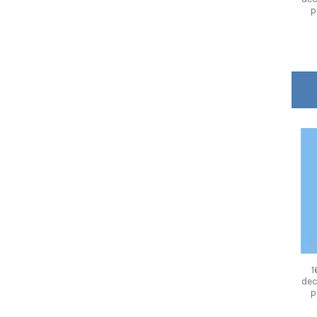
p
1
dec
p