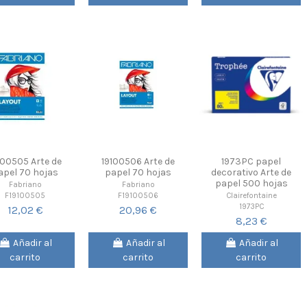
100505 Arte de
19100506 Arte de
1973PC papel
apel 70 hojas
papel 70 hojas
decorativo Arte de
papel 500 hojas
Fabriano
Fabriano
F19100505
F19100506
Clairefontaine
1973PC
12,02 €
20,96 €
8,23 €
Añadir al
Añadir al
Añadir al
carrito
carrito
carrito