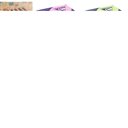
23699C papel
2973C papel
2975C papel
orativo 1 hojas
decorativo Arte de
decorativo Arte de
papel 500 hojas
papel 500 hojas
Clairefontaine
223699C
Clairefontaine
Clairefontaine
2973C
2975C
101,08 €
15,35 €
15,35 €
Añadir al
Añadir al
Añadir al
carrito
carrito
carrito