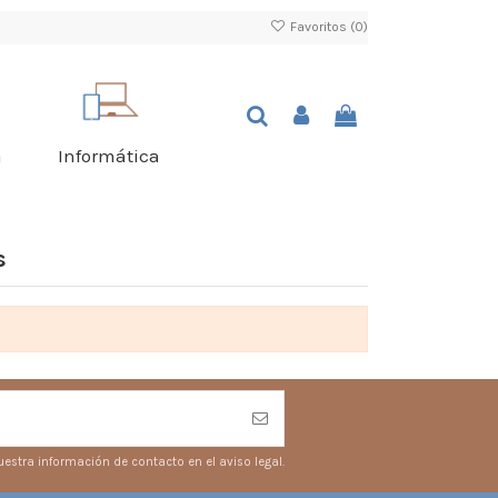
Favoritos (
0
)
a
Informática
s
estra información de contacto en el aviso legal.