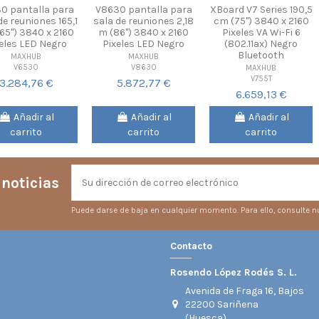
0 pantalla para
V8630 pantalla para
XBoard V7 Series 190,5
de reuniones 165,1
sala de reuniones 2,18
cm (75") 3840 x 2160
65") 3840 x 2160
m (86") 3840 x 2160
Pixeles VA Wi-Fi 6
eles LED Negro
Pixeles LED Negro
(802.11ax) Negro
Bluetooth
MAXHUB
MAXHUB
V6530
V8630
MAXHUB
V755T
3.284,76 €
5.872,77 €
6.659,13 €
Añadir al
Añadir al
Añadir al
carrito
carrito
carrito
 noticias
Puede darse de baja en cualquier momento. Para ello, consulte nu
Contacto
Rosendo López Rodés S. L.
Avenida de Fraga 16, Bajos
22200 Sariñena
(Huesca)