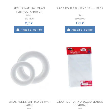
ARCILLA NATURAL MILAN
AROS POLIESPAN FIXO 12 cm. PACK
TERRACOTA 400 GR
1
Milan
Fixo
9124428
68008900
2,31 €
1,23 €
Añadir al carrito
Añadir al carrito
AROS POLIESPAN FIXO 28 cm.
B.10U FIELTRO FIXO 20X30 BLANCO
PACK 1
00040070
Fixo
Fixo