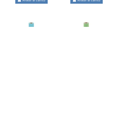
Añadir al carrito
Añadir al carrito
BOB. PAPEL KRAFT SADIPAL 10KG
BOB. PAPEL KRAFT SADIPAL 10KG
TURQ. 1X153M 10915
VERDE 1X153M 10906
Sadipal
Sadipal
10915
10906
106,66 €
106,66 €
Añadir al carrito
Añadir al carrito