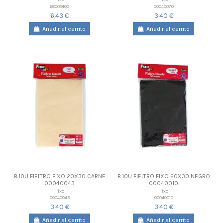
68009100
00040070
6,43 €
3,40 €
Añadir al carrito
Añadir al carrito
B.10U FIELTRO FIXO 20X30 CARNE
B.10U FIELTRO FIXO 20X30 NEGRO
00040043
00040010
Fixo
Fixo
00040043
00040010
3,40 €
3,40 €
Añadir al carrito
Añadir al carrito