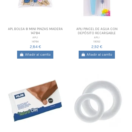
APL BOLSA 8 MINI PINZAS MADERA
APLI PINCEL DE AGUA CON
14784
DEPÓSITO RECARGABLE
APLI
APLI
14784
15052
2,84 €
2,92 €
Añadir al carrito
Añadir al carrito