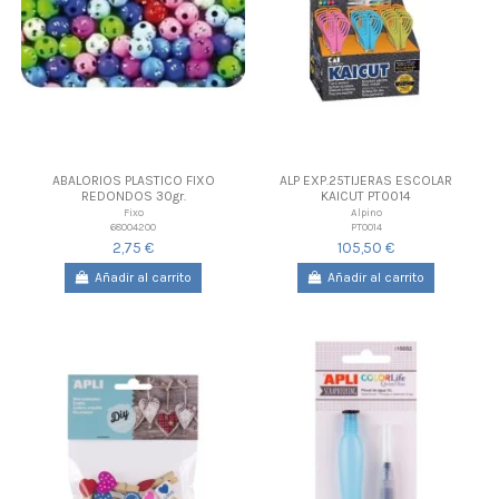
ABALORIOS PLASTICO FIXO
ALP EXP.25TIJERAS ESCOLAR
REDONDOS 30gr.
KAICUT PT0014
Fixo
Alpino
68004200
PT0014
2,75 €
105,50 €
Añadir al carrito
Añadir al carrito