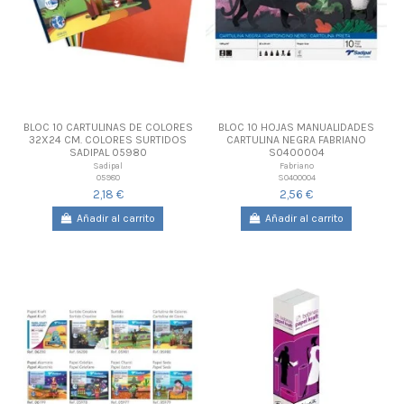
BLOC 10 CARTULINAS DE COLORES
BLOC 10 HOJAS MANUALIDADES
32X24 CM. COLORES SURTIDOS
CARTULINA NEGRA FABRIANO
SADIPAL 05980
S0400004
Sadipal
Fabriano
05980
S0400004
2,18 €
2,56 €
Añadir al carrito
Añadir al carrito