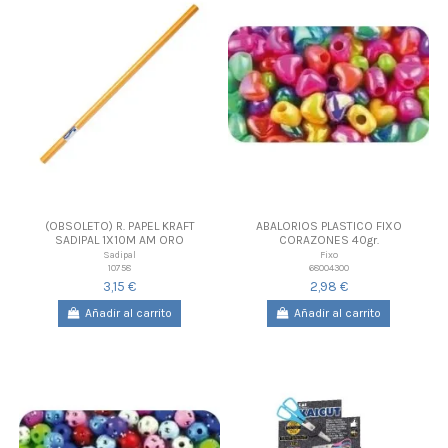
(OBSOLETO) R. PAPEL KRAFT
ABALORIOS PLASTICO FIXO
SADIPAL 1X10M AM ORO
CORAZONES 40gr.
Sadipal
Fixo
10758
68004300
3,15 €
2,98 €
Añadir al carrito
Añadir al carrito