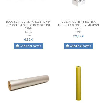
BLOC SURTIDO DE PAPELES 32X24
BOB. PAPEL KRAFT FABRISA
CM. COLORES SURTIDOS SADIPAL
MOSTRAD 0.62X150M MARRON
05981
Fabrisa
15784
Sadipal
05981
20,62 €
6,25 €
Añadir al carrito
Añadir al carrito