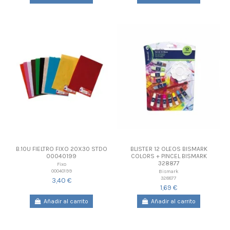
B.10U FIELTRO FIXO 20X30 STDO
BLISTER 12 OLEOS BISMARK
00040199
COLORS + PINCEL BISMARK
328877
Fixo
00040199
Bismark
328877
3,40 €
1,69 €
Añadir al carrito
Añadir al carrito