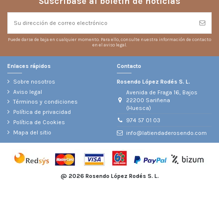
Suscríbase al boletín de noticias
Puede darse de baja en cualquier momento. Para ello, consulte nuestra información de contacto
en el aviso legal.
Enlaces rápidos
Contacto
Sobre nosotros
Rosendo López Rodés S. L.
Aviso legal
Avenida de Fraga 16, Bajos
22200 Sariñena
Términos y condiciones
(Huesca)
Política de privacidad
974 57 01 03
Política de Cookies
Mapa del sitio
info@latiendaderosendo.com
@
2026 Rosendo López Rodés S. L.