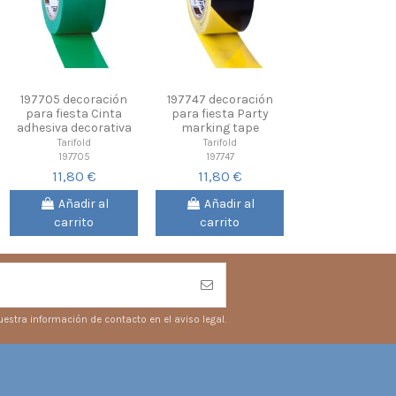
197705 decoración
197747 decoración
para fiesta Cinta
para fiesta Party
adhesiva decorativa
marking tape
Tarifold
Tarifold
197705
197747
11,80 €
11,80 €
Añadir al
Añadir al
carrito
carrito
estra información de contacto en el aviso legal.