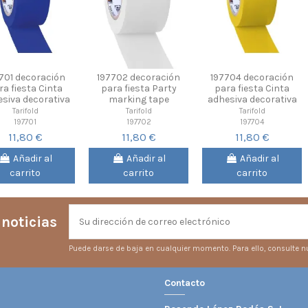
701 decoración
197702 decoración
197704 decoración
ra fiesta Cinta
para fiesta Party
para fiesta Cinta
siva decorativa
marking tape
adhesiva decorativa
Tarifold
Tarifold
Tarifold
197701
197702
197704
11,80 €
11,80 €
11,80 €
Añadir al
Añadir al
Añadir al
carrito
carrito
carrito
 noticias
Puede darse de baja en cualquier momento. Para ello, consulte nu
Contacto