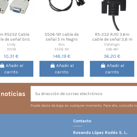
m RS232 Cable
5506-191 cable de
RS-232 RJ10 3.6m
le de señal Gris
señal 5 m Negro
cable de señal 3,6 m
Lindy
Axis
Datalogic
31518
5506-191
CAB-461
10,31 €
148,19 €
36,20 €
Añadir al
Añadir al
Añadir al
carrito
carrito
carrito
 noticias
Puede darse de baja en cualquier momento. Para ello, consulte nu
Contacto
Rosendo López Rodés S. L.