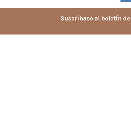
Suscríbase al boletín de
Enlaces rápidos
Sobre nosotros
Aviso legal
Términos y condiciones
Política de privacidad
Política de Cookies
Mapa del sitio