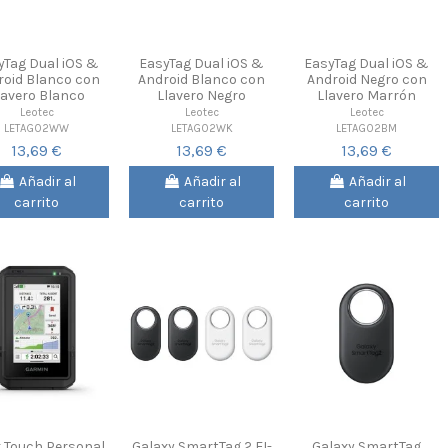
yTag Dual iOS &
EasyTag Dual iOS &
EasyTag Dual iOS &
roid Blanco con
Android Blanco con
Android Negro con
lavero Blanco
Llavero Negro
Llavero Marrón
Leotec
Leotec
Leotec
LETAG02WW
LETAG02WK
LETAG02BM
13,69 €
13,69 €
13,69 €
Añadir al
Añadir al
Añadir al
carrito
carrito
carrito
x Touch Personal
Galaxy SmartTag 2 EI-
Galaxy SmartTag