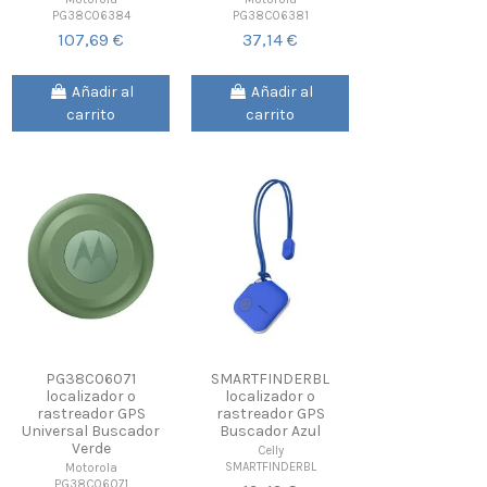
PG38C06384
PG38C06381
107,69 €
37,14 €
Añadir al
Añadir al
carrito
carrito
PG38C06071
SMARTFINDERBL
localizador o
localizador o
rastreador GPS
rastreador GPS
Universal Buscador
Buscador Azul
Verde
Celly
SMARTFINDERBL
Motorola
PG38C06071