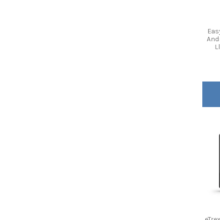
Eas
And
L
eTre