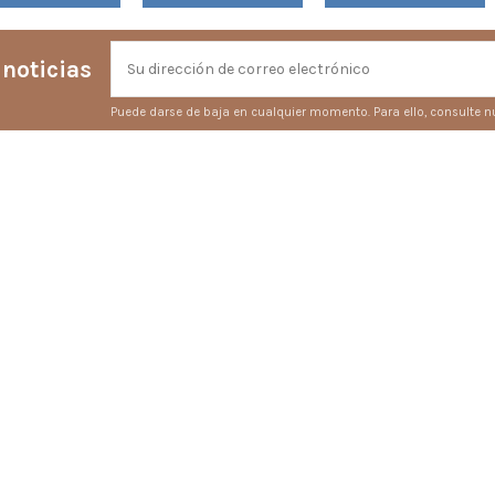
 noticias
Puede darse de baja en cualquier momento. Para ello, consulte nu
Contacto
Rosendo López Rodés S. L.
Avenida de Fraga 16, Bajos
22200 Sariñena
(Huesca)
974 57 01 03
info@latiendaderosendo.co
@
2026 Rosendo López Rodés S. L.