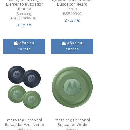
Elemento Buscador
Buscador Negro
Blanco
Targus
HS5800BKGL
Samsung
EI-T5600BWEGEU
27,37 €
33,89 €
Añadir al
Añadir al
carrito
carrito
moto tag Personal
moto tag Personal
Buscador Azul, Verde
Buscador Verde
Motorola
Motorola