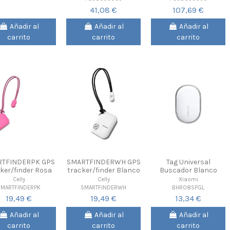
41,08 €
107,69 €
Añadir al
Añadir al
Añadir al
carrito
carrito
carrito
TFINDERPK GPS
SMARTFINDERWH GPS
Tag Universal
ker/finder Rosa
tracker/finder Blanco
Buscador Blanco
Celly
Celly
Xiaomi
SMARTFINDERPK
SMARTFINDERWH
BHR08SPGL
19,49 €
19,49 €
13,34 €
Añadir al
Añadir al
Añadir al
carrito
carrito
carrito