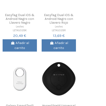
EasyTag Dual iOS &
EasyTag Dual iOS &
Android Negro con
Android Negro con
Llavero Negro
Llavero Rojo
Leotec
Leotec
LETAG02BK
LETAG02BR
20,49 €
13,69 €
Añadir al
Añadir al
carrito
carrito
Galaxy SmartTag2
HyperShield Universal