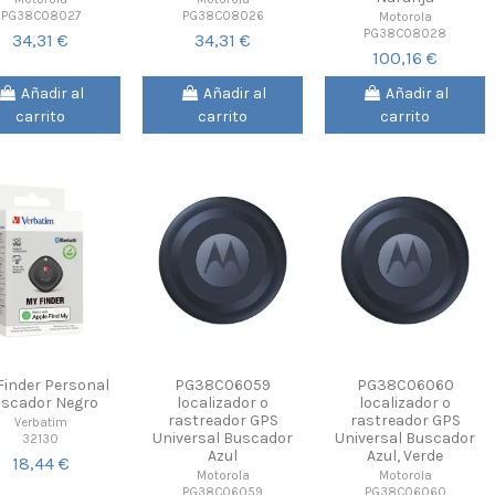
PG38C08027
PG38C08026
Motorola
PG38C08028
34,31 €
34,31 €
100,16 €
Añadir al
Añadir al
Añadir al
carrito
carrito
carrito
Finder Personal
PG38C06059
PG38C06060
scador Negro
localizador o
localizador o
rastreador GPS
rastreador GPS
Verbatim
Universal Buscador
Universal Buscador
32130
Azul
Azul, Verde
18,44 €
Motorola
Motorola
PG38C06059
PG38C06060