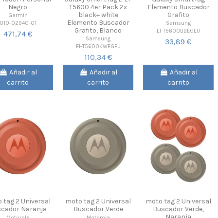
Negro
T5600 4er Pack 2x
Elemento Buscador
black+ white
Grafito
Garmin
Elemento Buscador
010-02940-01
Samsung
Grafito, Blanco
EI-T5600BBEGEU
471,74 €
Samsung
33,89 €
EI-T5600KWEGEU
110,34 €
Añadir al
Añadir al
Añadir al
carrito
carrito
carrito
 tag 2 Universal
moto tag 2 Universal
moto tag 2 Universal
cador Naranja
Buscador Verde
Buscador Verde,
Naranja
Motorola
Motorola