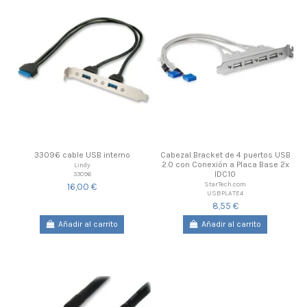
33096 cable USB interno
Cabezal Bracket de 4 puertos USB
2.0 con Conexión a Placa Base 2x
Lindy
IDC10
33096
StarTech.com
16,00 €
USBPLATE4
8,55 €
Añadir al carrito
Añadir al carrito