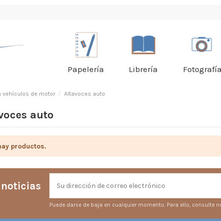
Papelería
Librería
Fotografí
n vehículos de motor
Altavoces auto
voces auto
hay productos.
 noticias
Puede darse de baja en cualquier momento. Para ello, consulte nu