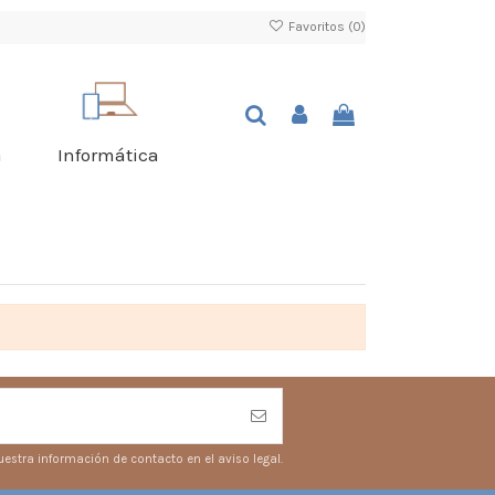
Favoritos (
0
)
a
Informática
estra información de contacto en el aviso legal.