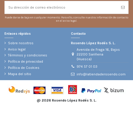
Puede darse de baja en cualquier momento. Para ello, consulte nuestra información de contacto
en el aviso legal.
Enlaces rápidos
Contacto
Sobre nosotros
Rosendo López Rodés S. L.
Aviso legal
Avenida de Fraga 16, Bajos
22200 Sariñena
Términos y condiciones
(Huesca)
Política de privacidad
974 57 01 03
Política de Cookies
Mapa del sitio
info@latiendaderosendo.com
@
2026 Rosendo López Rodés S. L.