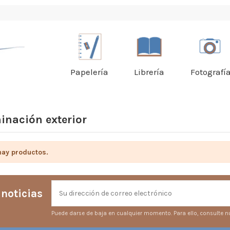
Papelería
Librería
Fotografí
inación exterior
hay productos.
 noticias
Puede darse de baja en cualquier momento. Para ello, consulte nu