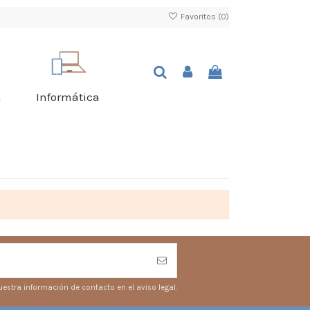
Favoritos (
0
)
a
Informática
estra información de contacto en el aviso legal.