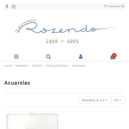
Favoritos (
0
)
0
Inicio
Papelería
Escolar
Dibujo y pintura
Acuarelas
Acuarelas
Nombre, A a Z
25