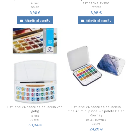
Alpino
ARTIST BY ALEX BOG
864516
975985
3,96 €
8,98 €
Añadir al carrito
Añadir al carrito
Estuche 24 pastillas acuarela van
Estuche 24 pastillas acuarlela
gohg
fina + 1 mini pincel + 1 paleta Daler
Rowney
Talens
723637
DALER ROWNEY
721371
53,84 €
24,29 €