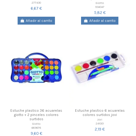
277430
Giotto
934047
6,67 €
5,82 €
Añadir al carrito
Añadir al carrito
Estuche plastico 36 acuarelas
Estuche plastico 6 acuarelas
giotto + 2 pinceles colores
colores surtidos jovi
surtidos
Jovi
241001
Giotto
689878
2,19 €
9,60 €