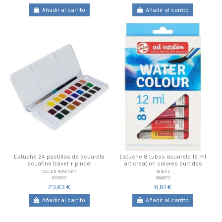
Añadir al carrito
Añadir al carrito
Estuche 24 pastillas de acuarela
Estuche 8 tubos acuarela 12 ml
acuafine travel + pincel
art creation colores surtidos
DALER ROWNEY
Talens
819503
566870
23,63 €
8,81 €
Añadir al carrito
Añadir al carrito