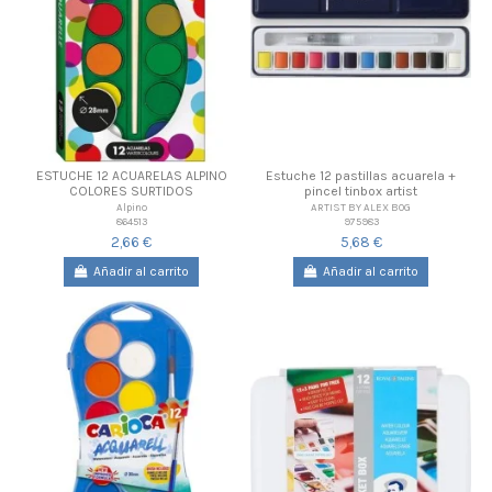
ESTUCHE 12 ACUARELAS ALPINO
Estuche 12 pastillas acuarela +
COLORES SURTIDOS
pincel tinbox artist
Alpino
ARTIST BY ALEX BOG
864513
975983
2,66 €
5,68 €
Añadir al carrito
Añadir al carrito