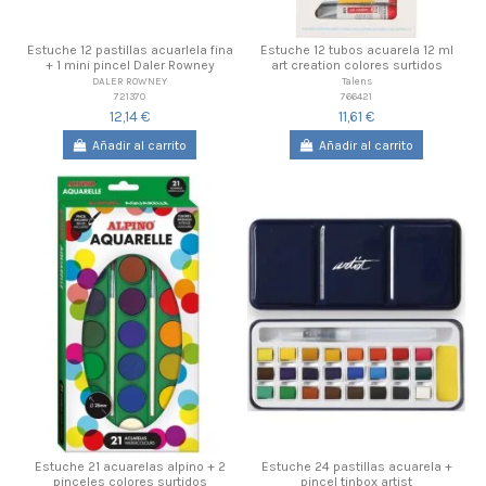
Estuche 12 pastillas acuarlela fina
Estuche 12 tubos acuarela 12 ml
+ 1 mini pincel Daler Rowney
art creation colores surtidos
DALER ROWNEY
Talens
721370
766421
12,14 €
11,61 €
Añadir al carrito
Añadir al carrito
Estuche 21 acuarelas alpino + 2
Estuche 24 pastillas acuarela +
pinceles colores surtidos
pincel tinbox artist