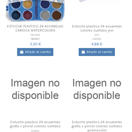
ESTUCHE PLASTICO 24 ACUARELAS
Estuche plastico 24 acuarelas
CARIOCA WATERCOLORS
colores surtidos jovi
Carioca
Jovi
980847
241002
3,30 €
4,66 €
Añadir al carrito
Añadir al carrito
Estuche plastico 24 acuarelas
Estuche plastico 24 acuarelas
giotto + pincel colores surtidos
giotto + pincel colores surtidos
¡promoción!
Giotto