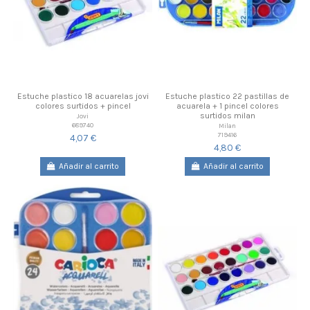
Estuche plastico 18 acuarelas jovi
Estuche plastico 22 pastillas de
colores surtidos + pincel
acuarela + 1 pincel colores
surtidos milan
Jovi
689740
Milan
719416
4,07 €
4,80 €
Añadir al carrito
Añadir al carrito