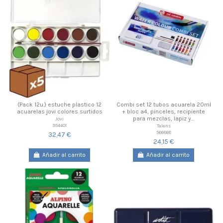
(Pack 12u.) estuche plastico 12
Combi set 12 tubos acuarela 20ml
acuarelas jovi colores surtidos
+ bloc a4, pinceles, recipiente
para mezclas, lapiz y...
Jovi
954401
Talens
566868
32,47 €
24,15 €
Añadir al carrito
Añadir al carrito