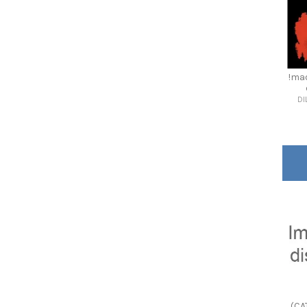
!ma
DI
(CA