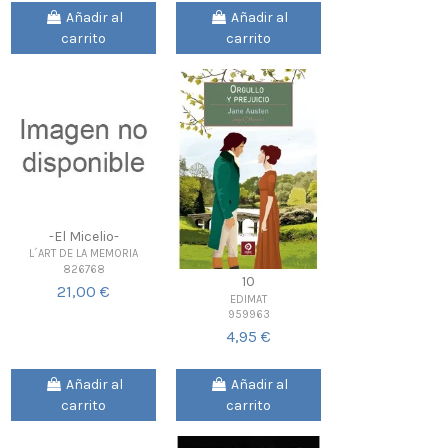
Añadir al
Añadir al
carrito
carrito
-El Micelio-
L´ART DE LA MEMORIA
826768
10
21,00 €
EDIMAT
959963
4,95 €
Añadir al
Añadir al
carrito
carrito