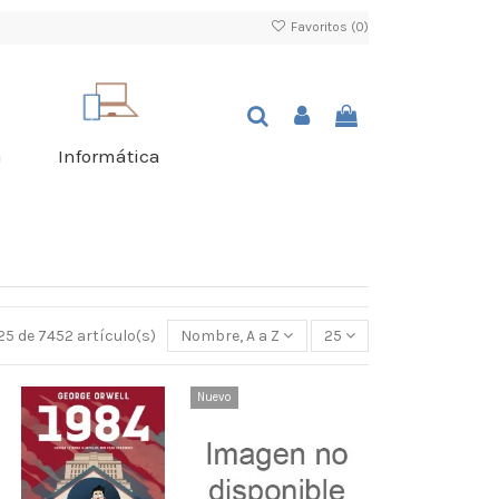
Favoritos (
0
)
a
Informática
25 de 7452 artículo(s)
Nombre, A a Z
25
Nuevo