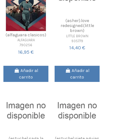
(asher).love
redesigned.(little
brown)
(alfaguara clasicos)
LITTLE BROWN
ALFAGUARA
935779
790256
14,40 €
16,95 €
Añadir al
Añadir al
carrito
carrito
(estuche).saga la
(estuche).siete agujas