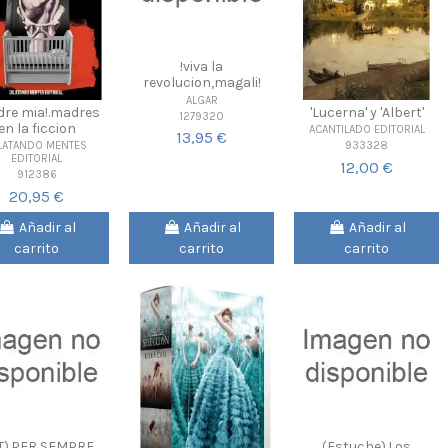
!viva la
revolucion,magali!
ALGAR
dre mia!.madres
'Lucerna' y 'Albert'
1279320
en la ficcion
ACANTILADO EDITORIAL
13,95 €
933328
LATANDO MENTES
EDITORIAL
12,00 €
912386
20,95 €
Añadir al
Añadir al
Añadir al
carrito
carrito
carrito
T).PER SEMPRE,
(Estuche).Los