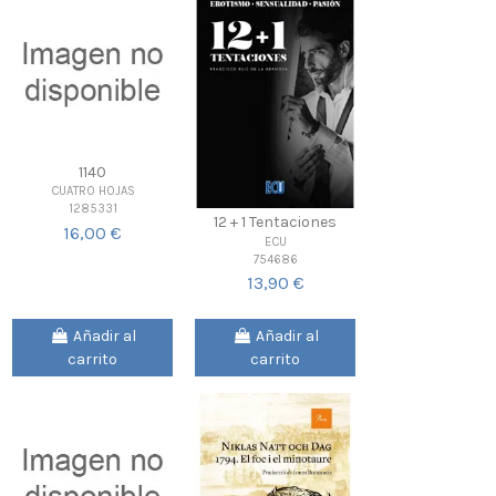
1140
CUATRO HOJAS
1285331
12 + 1 Tentaciones
16,00 €
ECU
754686
13,90 €
Añadir al
Añadir al
carrito
carrito