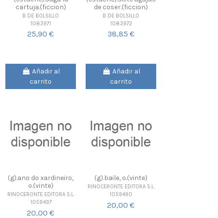
cartuja.(ficcion)
de coser.(ficcion)
B DE BOLSILLO
B DE BOLSILLO
1083971
1083972
25,90 €
38,85 €
Añadir al
Añadir al
carrito
carrito
(g).ano do xardineiro,
(g).baile, o.(vinte)
o.(vinte)
RINOCERONTE EDITORA S.L.
1059490
RINOCERONTE EDITORA S.L.
1059497
20,00 €
20,00 €