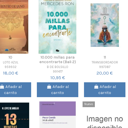
10
10.000 millas para
11
encontrarte (Bali 2)
LOTO AZUL
TRANSBORDADOR
959932
997387
B DE BOLSILLO
991477
18,00 €
20,00 €
10,95 €
Añadir al
Añadir al
Añadir al
carrito
carrito
carrito
Nuevo