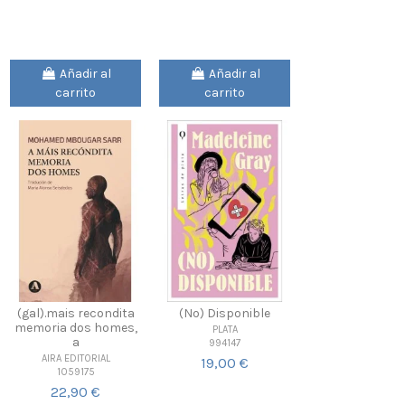
Añadir al
Añadir al
carrito
carrito
(gal).mais recondita
(No) Disponible
memoria dos homes,
PLATA
a
994147
AIRA EDITORIAL
19,00 €
1059175
22,90 €