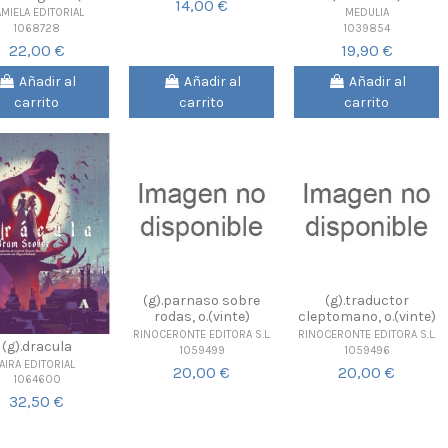
14,00 €
AMIELA EDITORIAL
MEDULIA
1068728
1039854
22,00 €
19,90 €
Añadir al
Añadir al
Añadir al
carrito
carrito
carrito
(g).parnaso sobre
(g).traductor
rodas, o.(vinte)
cleptomano, o.(vinte)
RINOCERONTE EDITORA S.L.
RINOCERONTE EDITORA S.L.
(g).dracula
1059499
1059496
AIRA EDITORIAL
20,00 €
20,00 €
1064600
32,50 €