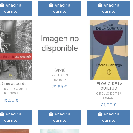
Añadir al
Añadir al
Añadir al
carrito
carrito
carrito
(vrya)
VR EUROPA
978097
o) me acuerdo
,ELOGIO DE LA
21,95 €
QUIETUD
LLER 71 EDICIONES
1003287
CIRCULO DE TIZA
694449
15,90 €
21,00 €
Añadir al
Añadir al
Añadir al
carrito
carrito
carrito