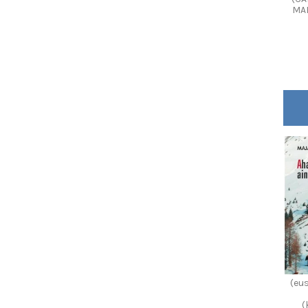
MAI
(eu
(