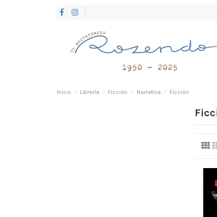
Inicio
Librería
Ficción
Narrativa
Ficción
Ficc