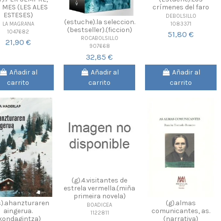
 MES (LES ALES
crímenes del faro
ESTESES)
DEBOLSILLO
(estuche).la seleccion.
1083371
LA MAGRANA
(bestseller).(ficcion)
1047682
51,80 €
ROCABOLSILLO
21,90 €
907668
32,85 €
Añadir al
Añadir al
Añadir al
carrito
carrito
carrito
(g).4.visitantes de
estrela vermella.(miña
primeira novela)
s).ahanzturaren
(g).almas
BOADICEA
aingerua.
comunicantes, as.
1122811
kondagintza)
(narrativa)